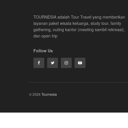
TOURNESIA adalah Tour Travel yang memberikan
layanan paket wisata keluarga, study tour, family
gathering, outing kantor (meeting sambil rekreasi),
dan open trip
Follow Us
© 2024
Tournesia