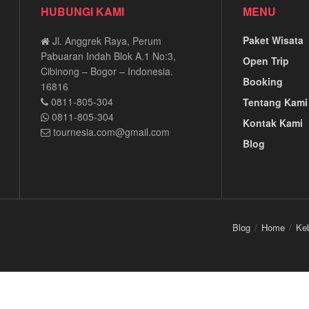
HUBUNGI KAMI
MENU
Paket Wisata
Jl. Anggrek Raya, Perum
Pabuaran Indah Blok A.1 No:3,
Open Trip
Cibinong – Bogor – Indonesia.
Booking
16816
0811-805-304
Tentang Kami
0811-805-304
Kontak Kami
tournesia.com@gmail.com
Blog
Blog
Home
Keb