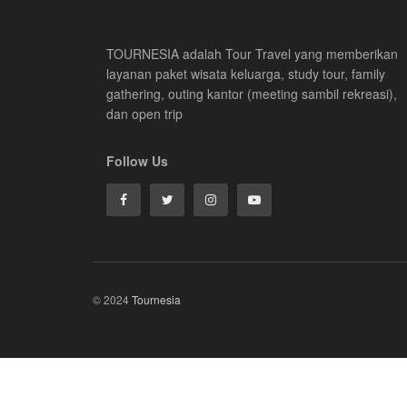
TOURNESIA adalah Tour Travel yang memberikan
layanan paket wisata keluarga, study tour, family
gathering, outing kantor (meeting sambil rekreasi),
dan open trip
Follow Us
© 2024
Tournesia