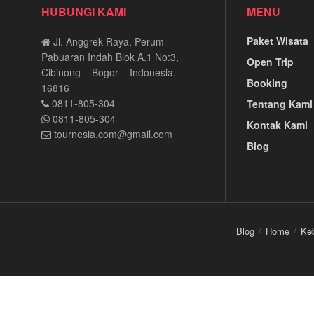
HUBUNGI KAMI
MENU
Paket Wisata
Jl. Anggrek Raya, Perum
Pabuaran Indah Blok A.1 No:3,
Open Trip
Cibinong – Bogor – Indonesia.
Booking
16816
0811-805-304
Tentang Kami
0811-805-304
Kontak Kami
tournesia.com@gmail.com
Blog
Blog
Home
Keb