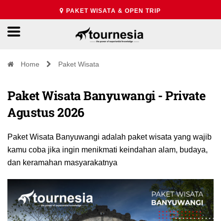
PAKET WISATA & OPEN TRIP
Home
Paket Wisata
Paket Wisata Banyuwangi - Private
Agustus 2026
Paket Wisata Banyuwangi adalah paket wisata yang wajib
kamu coba jika ingin menikmati keindahan alam, budaya,
dan keramahan masyarakatnya