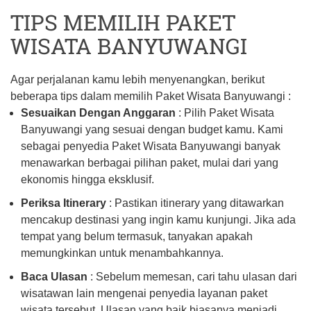
TIPS MEMILIH PAKET
WISATA BANYUWANGI
Agar perjalanan kamu lebih menyenangkan, berikut
beberapa tips dalam memilih Paket Wisata Banyuwangi :
Sesuaikan Dengan Anggaran
:
Pilih Paket Wisata
Banyuwangi yang sesuai dengan budget kamu. Kami
sebagai penyedia Paket Wisata Banyuwangi banyak
menawarkan berbagai pilihan paket, mulai dari yang
ekonomis hingga eksklusif.
Periksa Itinerary
:
Pastikan itinerary yang ditawarkan
mencakup destinasi yang ingin kamu kunjungi. Jika ada
tempat yang belum termasuk, tanyakan apakah
memungkinkan untuk menambahkannya.
Baca Ulasan
:
Sebelum memesan, cari tahu ulasan dari
wisatawan lain mengenai penyedia layanan paket
wisata tersebut. Ulasan yang baik biasanya menjadi