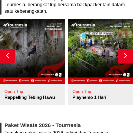
Tournesia, berangkat trip bersama backpacker lain dalam
satu keberangkatan.
Open Trip
Open Trip
pore
Rappelling Tebing Hawu
Piaynemo 1 Hari
Paket Wisata 2026 - Tournesia
Temukan paket wisata 2026 terkini dari Tournesia,