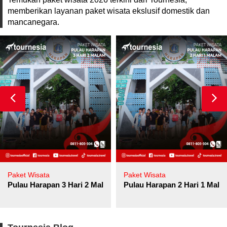
memberikan layanan paket wisata ekslusif domestik dan
mancanegara.
Paket Wisata
Paket Wisata
Pulau Harapan 3 Hari 2 Malam
Pulau Harapan 2 Hari 1 Mala