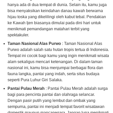
hanya ada di dua tempat di dunia. Selain itu, kamu juga
bisa menyaksikan keindahan danau kawah berwarna
hijau toska yang dikelilingi oleh kabut tebal. Pendakian
ke Kawah Ijen biasanya dimulai pada dini hari untuk
menikmati pemandangan matahari terbit yang
spektakuler.
Taman Nasional Alas Purwo
: Taman Nasional Alas
Purwo adalah salah satu hutan tropis tertua di Indonesia.
Tempat ini cocok bagi kamu yang ingin menikmati wisata
alam sekaligus mencari ketenangan. Di dalam taman
nasional ini, kamu bisa menjumpai berbagai flora dan
fauna langka, pantai yang indah, serta situs budaya
seperti Pura Luhur Giri Salaka.
Pantai Pulau Merah
: Pantai Pulau Merah adalah surga
bagi para pencinta pantai dan olahraga selancar.
Dengan pasir putih yang lembut dan ombak yang
sempurna, pantai ini menjadi tempat favorit wisatawan
domestik maupun mancanegara. Jangan lupa menikmati