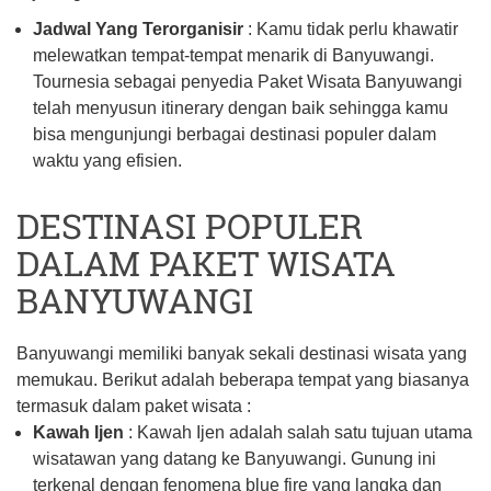
Jadwal Yang Terorganisir
:
Kamu tidak perlu khawatir
melewatkan tempat-tempat menarik di Banyuwangi.
Tournesia sebagai penyedia Paket Wisata Banyuwangi
telah menyusun itinerary dengan baik sehingga kamu
bisa mengunjungi berbagai destinasi populer dalam
waktu yang efisien.
DESTINASI POPULER
DALAM PAKET WISATA
BANYUWANGI
Banyuwangi memiliki banyak sekali destinasi wisata yang
memukau. Berikut adalah beberapa tempat yang biasanya
termasuk dalam paket wisata :
Kawah Ijen
: Kawah Ijen adalah salah satu tujuan utama
wisatawan yang datang ke Banyuwangi. Gunung ini
terkenal dengan fenomena blue fire yang langka dan