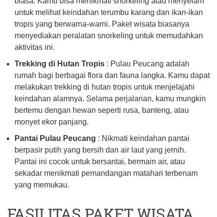
biasa. Kamu bisa menikmati snorkeling atau menyelam
untuk melihat keindahan terumbu karang dan ikan-ikan
tropis yang berwarna-warni. Paket wisata biasanya
menyediakan peralatan snorkeling untuk memudahkan
aktivitas ini.
Trekking di Hutan Tropis
:
Pulau Peucang adalah
rumah bagi berbagai flora dan fauna langka. Kamu dapat
melakukan trekking di hutan tropis untuk menjelajahi
keindahan alamnya. Selama perjalanan, kamu mungkin
bertemu dengan hewan seperti rusa, banteng, atau
monyet ekor panjang.
Pantai Pulau Peucang
:
Nikmati keindahan pantai
berpasir putih yang bersih dan air laut yang jernih.
Pantai ini cocok untuk bersantai, bermain air, atau
sekadar menikmati pemandangan matahari terbenam
yang memukau.
FASILITAS PAKET WISATA