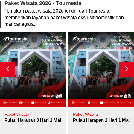
Paket Wisata 2026 - Tournesia
Temukan paket wisata 2026 terkini dari Tournesia,
memberikan layanan paket wisata ekslusif domestik dan
mancanegara.
Paket Wisata
Paket Wisata
Pulau Harapan 3 Hari 2 Malam
Pulau Harapan 2 Hari 1 Mala