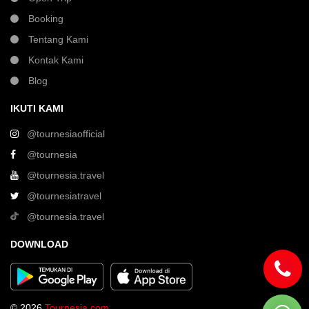
Booking
Tentang Kami
Kontak Kami
Blog
IKUTI KAMI
@tournesiaofficial
@tournesia
@tournesia.travel
@tournesiatravel
@tournesia.travel
DOWNLOAD
© 2026
Tournesia.com