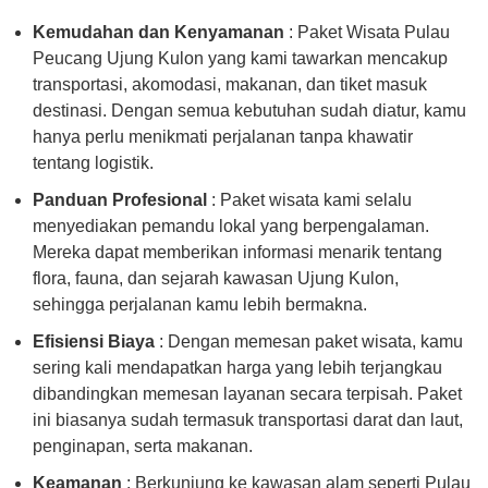
Kemudahan dan Kenyamanan
:
Paket Wisata Pulau
Peucang Ujung Kulon yang kami tawarkan mencakup
transportasi, akomodasi, makanan, dan tiket masuk
destinasi. Dengan semua kebutuhan sudah diatur, kamu
hanya perlu menikmati perjalanan tanpa khawatir
tentang logistik.
Panduan Profesional
:
Paket wisata kami selalu
menyediakan pemandu lokal yang berpengalaman.
Mereka dapat memberikan informasi menarik tentang
flora, fauna, dan sejarah kawasan Ujung Kulon,
sehingga perjalanan kamu lebih bermakna.
Efisiensi Biaya
:
Dengan memesan paket wisata, kamu
sering kali mendapatkan harga yang lebih terjangkau
dibandingkan memesan layanan secara terpisah. Paket
ini biasanya sudah termasuk transportasi darat dan laut,
penginapan, serta makanan.
Keamanan
:
Berkunjung ke kawasan alam seperti Pulau