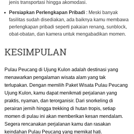
jenis transportasi hingga akomodasi.
Persiapkan Perlengkapan Pribadi
: Meski banyak
fasilitas sudah disediakan, ada baiknya kamu membawa
perlengkapan pribadi seperti pakaian renang, sunblock,
obat-obatan, dan kamera untuk mengabadikan momen.
KESIMPULAN
Pulau Peucang di Ujung Kulon adalah destinasi yang
menawarkan pengalaman wisata alam yang tak
terlupakan. Dengan memilih Paket Wisata Pulau Peucang
Ujung Kulon, kamu dapat menikmati perjalanan yang
praktis, nyaman, dan terorganisir. Dari snorkeling di
perairan jernih hingga trekking di hutan tropis, setiap
momen di pulau ini akan memberikan kesan mendalam.
Segera rencanakan perjalanan kamu dan rasakan
keindahan Pulau Peucang yang memikat hati.