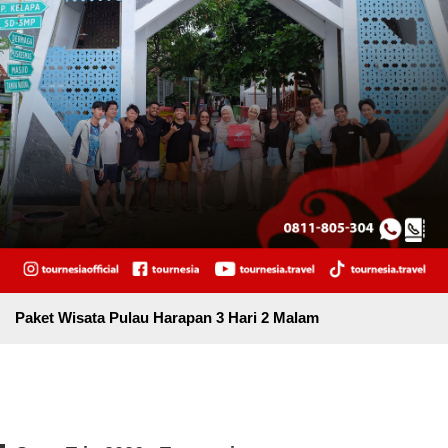
Paket Wisata Pulau Harapan 3 Hari 2 Malam