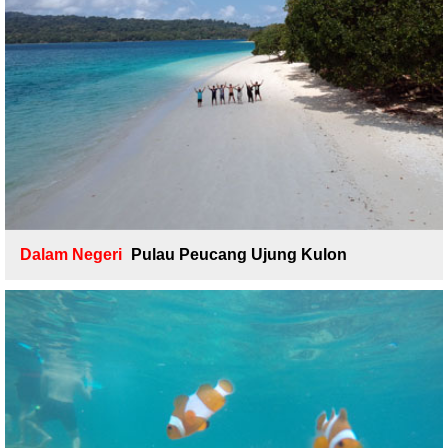
Dalam Negeri
Pulau Peucang Ujung Kulon