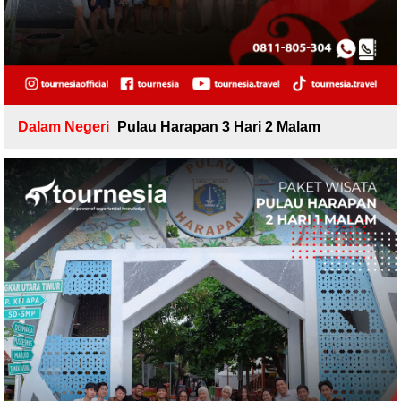
Dalam Negeri
Pulau Harapan 3 Hari 2 Malam