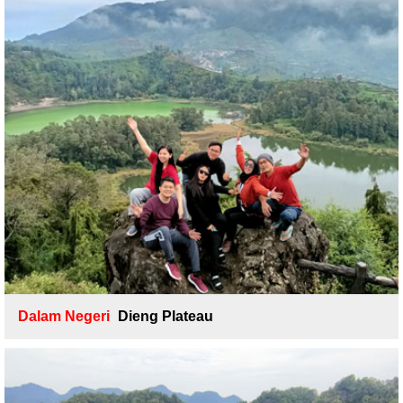
Dalam Negeri
Dieng Plateau