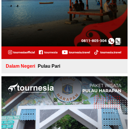
Dalam Negeri
Pulau Pari