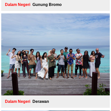
Dalam Negeri
Gunung Bromo
Dalam Negeri
Derawan