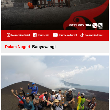
Dalam Negeri
Banyuwangi