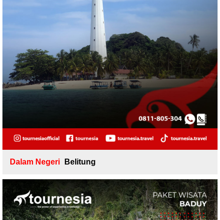
Dalam Negeri
Belitung