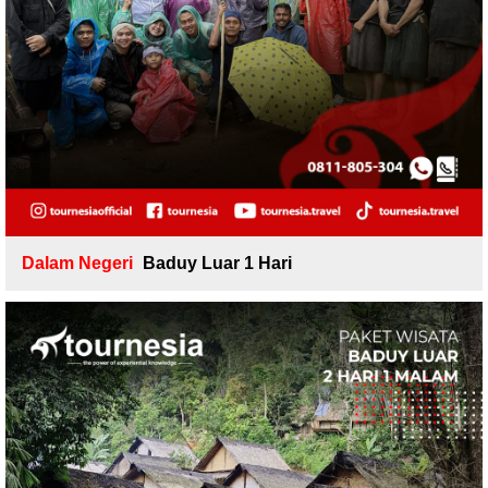
Dalam Negeri
Baduy Luar 1 Hari