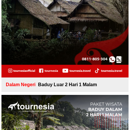
Dalam Negeri
Baduy Luar 2 Hari 1 Malam