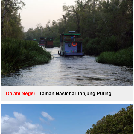
Dalam Negeri
Taman Nasional Tanjung Puting