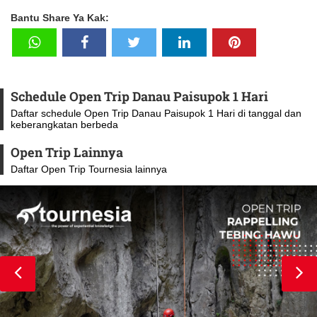
Bantu Share Ya Kak:
Schedule Open Trip Danau Paisupok 1 Hari
Daftar schedule Open Trip Danau Paisupok 1 Hari di tanggal dan
keberangkatan berbeda
Open Trip Lainnya
Daftar Open Trip Tournesia lainnya