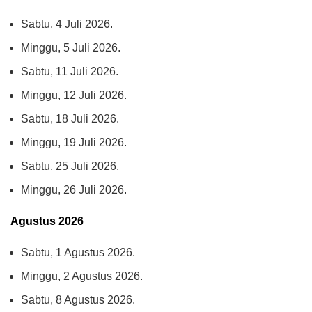
Sabtu, 4 Juli 2026.
Minggu, 5 Juli 2026.
Sabtu, 11 Juli 2026.
Minggu, 12 Juli 2026.
Sabtu, 18 Juli 2026.
Minggu, 19 Juli 2026.
Sabtu, 25 Juli 2026.
Minggu, 26 Juli 2026.
Agustus 2026
Sabtu, 1 Agustus 2026.
Minggu, 2 Agustus 2026.
Sabtu, 8 Agustus 2026.