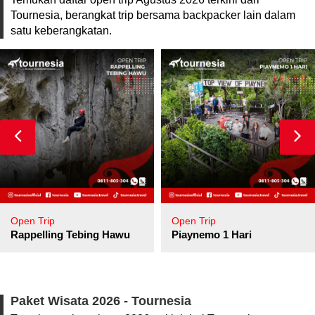
Tournesia, berangkat trip bersama backpacker lain dalam
satu keberangkatan.
Open Trip
Open Trip
pore
Rappelling Tebing Hawu
Piaynemo 1 Hari
Paket Wisata 2026 - Tournesia