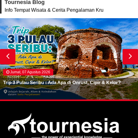
Tournesia Blog
Info Tempat Wisata & Cerita Pengalaman Kru
Jumat, 07 Agustus 2026
Trip 3 Pulau Seribu : Ada Apa di Onrust, Cipir & Kelor?