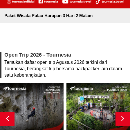
Paket Wisata Pulau Harapan 3 Hari 2 Malam
Open Trip 2026 - Tournesia
Temukan daftar open trip Agustus 2026 terkini dari
Tournesia, berangkat trip bersama backpacker lain dalam
satu keberangkatan.