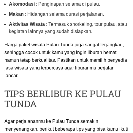
Akomodasi
: Penginapan selama di pulau.
Makan
: Hidangan selama durasi perjalanan.
Aktivitas Wisata
: Termasuk snorkeling, tour pulau, atau
kegiatan lainnya yang sudah disiapkan.
Harga paket wisata Pulau Tunda juga sangat terjangkau,
sehingga cocok untuk kamu yang ingin liburan hemat
namun tetap berkualitas. Pastikan untuk memilih penyedia
jasa wisata yang terpercaya agar liburanmu berjalan
lancar.
TIPS BERLIBUR KE PULAU
TUNDA
Agar perjalananmu ke Pulau Tunda semakin
menyenangkan, berikut beberapa tips yang bisa kamu ikuti