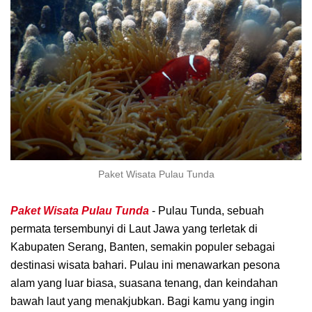
Paket Wisata Pulau Tunda
Paket Wisata Pulau Tunda
-
Pulau Tunda, sebuah
permata tersembunyi di Laut Jawa yang terletak di
Kabupaten Serang, Banten, semakin populer sebagai
destinasi wisata bahari. Pulau ini menawarkan pesona
alam yang luar biasa, suasana tenang, dan keindahan
bawah laut yang menakjubkan. Bagi kamu yang ingin