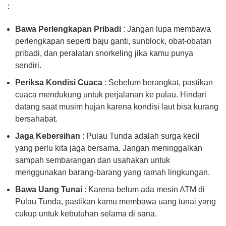
:
Bawa Perlengkapan Pribadi
:
Jangan lupa membawa
perlengkapan seperti baju ganti, sunblock, obat-obatan
pribadi, dan peralatan snorkeling jika kamu punya
sendiri.
Periksa Kondisi Cuaca
:
Sebelum berangkat, pastikan
cuaca mendukung untuk perjalanan ke pulau. Hindari
datang saat musim hujan karena kondisi laut bisa kurang
bersahabat.
Jaga Kebersihan
:
Pulau Tunda adalah surga kecil
yang perlu kita jaga bersama. Jangan meninggalkan
sampah sembarangan dan usahakan untuk
menggunakan barang-barang yang ramah lingkungan.
Bawa Uang Tunai
:
Karena belum ada mesin ATM di
Pulau Tunda, pastikan kamu membawa uang tunai yang
cukup untuk kebutuhan selama di sana.