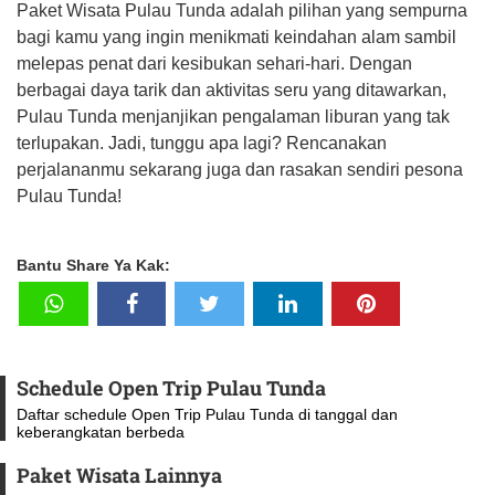
Paket Wisata Pulau Tunda adalah pilihan yang sempurna
bagi kamu yang ingin menikmati keindahan alam sambil
melepas penat dari kesibukan sehari-hari. Dengan
berbagai daya tarik dan aktivitas seru yang ditawarkan,
Pulau Tunda menjanjikan pengalaman liburan yang tak
terlupakan. Jadi, tunggu apa lagi? Rencanakan
perjalananmu sekarang juga dan rasakan sendiri pesona
Pulau Tunda!
Bantu Share Ya Kak:
Schedule Open Trip Pulau Tunda
Daftar schedule Open Trip Pulau Tunda di tanggal dan
keberangkatan berbeda
Paket Wisata Lainnya