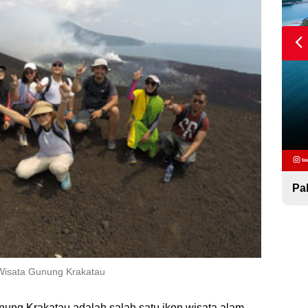
Paket Wisata Pulau Sepa
Pa
Wisata Gunung Krakatau
ung Krakatau adalah salah satu ikon wisata alam