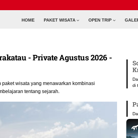
HOME
PAKET WISATA
OPEN TRIP
GALE
akatau - Private Agustus 2026 -
S
K
Da
h paket wisata yang menawarkan kombinasi
di
belajaran tentang sejarah.
P
Da