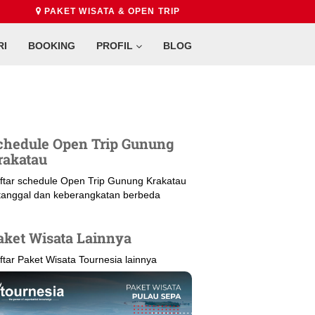
PAKET WISATA & OPEN TRIP
RI
BOOKING
PROFIL
BLOG
chedule Open Trip Gunung
rakatau
ftar schedule Open Trip Gunung Krakatau
 tanggal dan keberangkatan berbeda
aket Wisata Lainnya
ftar Paket Wisata Tournesia lainnya