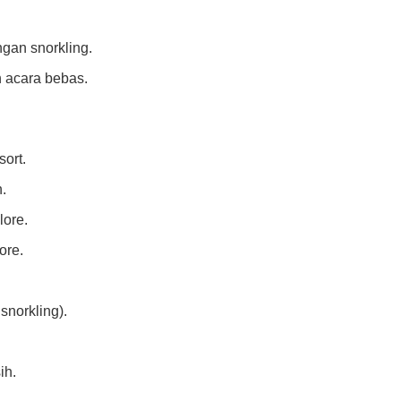
engan snorkling.
 acara bebas.
sort.
.
lore.
ore.
snorkling).
ih.