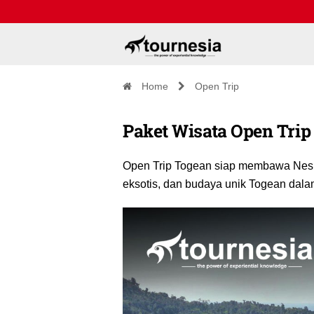
Home
Open Trip
Paket Wisata Open Trip
Open Trip Togean siap membawa Nesia
eksotis, dan budaya unik Togean dalam
Pulau Harapan
Open Trip Baduy