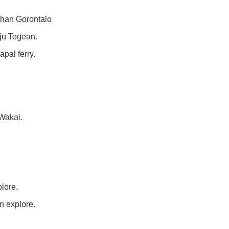
uhan Gorontalo
ju Togean.
pal ferry.
 Wakai.
plore.
n explore.