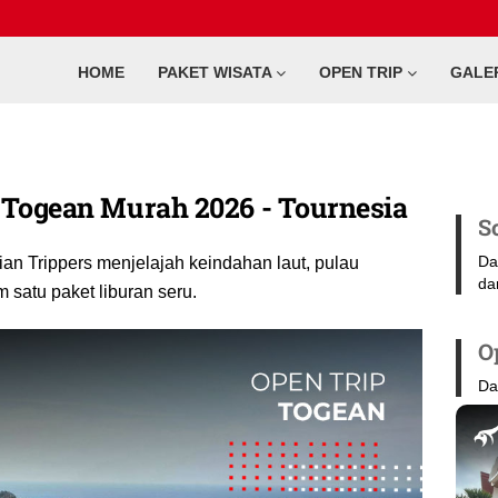
HOME
PAKET WISATA
OPEN TRIP
GALE
 Togean Murah 2026 - Tournesia
S
Da
n Trippers menjelajah keindahan laut, pulau
da
 satu paket liburan seru.
O
Da