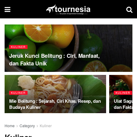
KULINER
Jeruk Kunci Belitung : Ciri, Manfaat,
dan Fakta Unik
KULINER
KULINER
Mie Belitung : Sejarah, Ciri Khas, Resep, dan
Ulat Sagu 
Budaya Kuliner
dan Fakta 
Home
Category
Kuliner