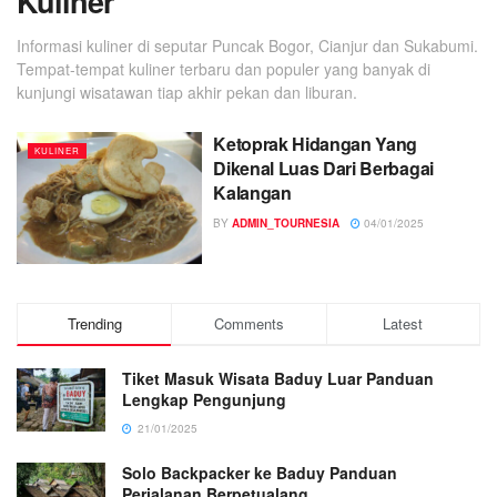
Kuliner
Informasi kuliner di seputar Puncak Bogor, Cianjur dan Sukabumi.
Tempat-tempat kuliner terbaru dan populer yang banyak di
kunjungi wisatawan tiap akhir pekan dan liburan.
Ketoprak Hidangan Yang
KULINER
Dikenal Luas Dari Berbagai
Kalangan
BY
ADMIN_TOURNESIA
04/01/2025
Trending
Comments
Latest
Tiket Masuk Wisata Baduy Luar Panduan
Lengkap Pengunjung
21/01/2025
Solo Backpacker ke Baduy Panduan
Perjalanan Berpetualang