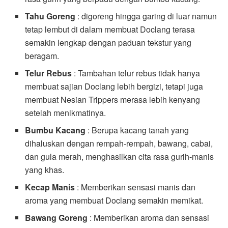
Tahu Goreng
: digoreng hingga garing di luar namun
tetap lembut di dalam membuat Doclang terasa
semakin lengkap dengan paduan tekstur yang
beragam.
Telur Rebus
: Tambahan telur rebus tidak hanya
membuat sajian Doclang lebih bergizi, tetapi juga
membuat Nesian Trippers merasa lebih kenyang
setelah menikmatinya.
Bumbu Kacang
: Berupa kacang tanah yang
dihaluskan dengan rempah-rempah, bawang, cabai,
dan gula merah, menghasilkan cita rasa gurih-manis
yang khas.
Kecap Manis
: Memberikan sensasi manis dan
aroma yang membuat Doclang semakin memikat.
Bawang Goreng
: Memberikan aroma dan sensasi