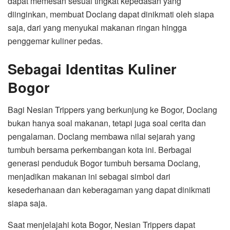
dapat memesan sesuai tingkat kepedasan yang
diinginkan, membuat Doclang dapat dinikmati oleh siapa
saja, dari yang menyukai makanan ringan hingga
penggemar kuliner pedas.
Sebagai Identitas Kuliner
Bogor
Bagi Nesian Trippers yang berkunjung ke Bogor, Doclang
bukan hanya soal makanan, tetapi juga soal cerita dan
pengalaman. Doclang membawa nilai sejarah yang
tumbuh bersama perkembangan kota ini. Berbagai
generasi penduduk Bogor tumbuh bersama Doclang,
menjadikan makanan ini sebagai simbol dari
kesederhanaan dan keberagaman yang dapat dinikmati
siapa saja.
Saat menjelajahi kota Bogor, Nesian Trippers dapat