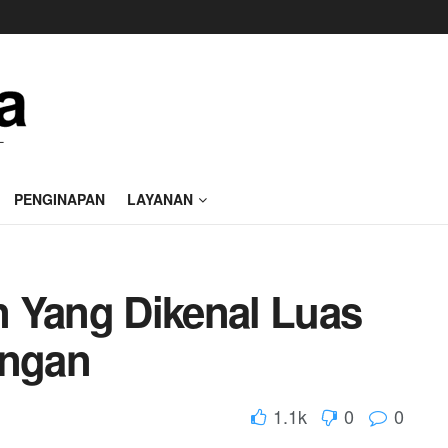
PENGINAPAN
LAYANAN
 Yang Dikenal Luas
angan
1.1k
0
0