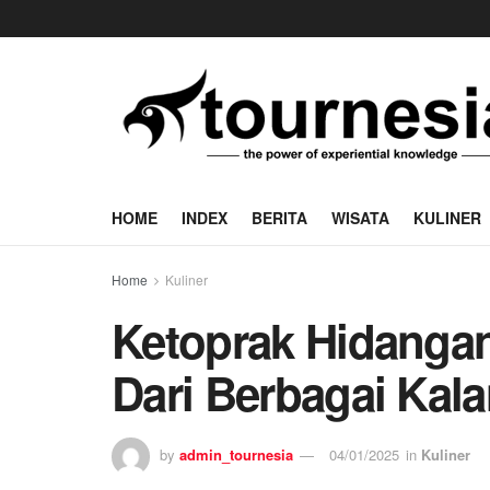
HOME
INDEX
BERITA
WISATA
KULINER
Home
Kuliner
Ketoprak Hidangan
Dari Berbagai Kal
by
admin_tournesia
04/01/2025
in
Kuliner