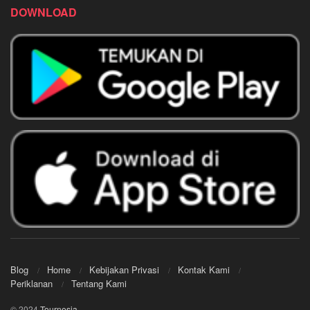
DOWNLOAD
Blog
Home
Kebijakan Privasi
Kontak Kami
Periklanan
Tentang Kami
© 2024
Tournesia