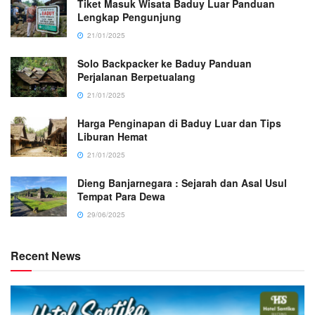
Tiket Masuk Wisata Baduy Luar Panduan
Lengkap Pengunjung
21/01/2025
Solo Backpacker ke Baduy Panduan
Perjalanan Berpetualang
21/01/2025
Harga Penginapan di Baduy Luar dan Tips
Liburan Hemat
21/01/2025
Dieng Banjarnegara : Sejarah dan Asal Usul
Tempat Para Dewa
29/06/2025
Recent News