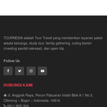
TOURNESIA adalah Tour Travel yang memberikan layanan paket
wisata keluarga, study tour, family gathering, outing kantor
(meeting sambil rekreasi), dan open trip
Follow Us
HUBUNGI KAMI
Jl. Anggrek Raya, Perum Pabuaran Indah Blok A.1 No:3,
Cibinong – Bogor – Indonesia. 16816
0811-805-304