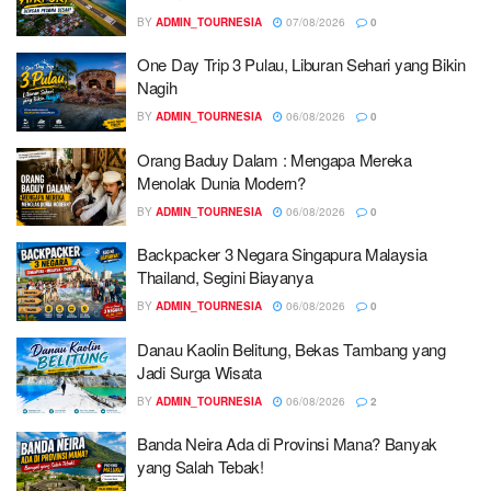
BY
ADMIN_TOURNESIA
07/08/2026
0
One Day Trip 3 Pulau, Liburan Sehari yang Bikin
Nagih
BY
ADMIN_TOURNESIA
06/08/2026
0
Orang Baduy Dalam : Mengapa Mereka
Menolak Dunia Modern?
BY
ADMIN_TOURNESIA
06/08/2026
0
Backpacker 3 Negara Singapura Malaysia
Thailand, Segini Biayanya
BY
ADMIN_TOURNESIA
06/08/2026
0
Danau Kaolin Belitung, Bekas Tambang yang
Jadi Surga Wisata
BY
ADMIN_TOURNESIA
06/08/2026
2
Banda Neira Ada di Provinsi Mana? Banyak
yang Salah Tebak!