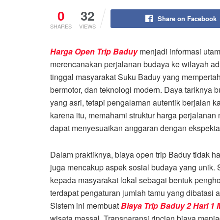
0
32
Share on Facebook
SHARES
VIEWS
Harga Open Trip Baduy
menjadi informasi utam
merencanakan perjalanan budaya ke wilayah ad
tinggal masyarakat
Suku Baduy
yang mempertahan
bermotor, dan teknologi modern. Daya tarikny
yang asri, tetapi pengalaman autentik berjalan
karena itu, memahami struktur harga perjalanan
dapat menyesuaikan anggaran dengan ekspektas
Dalam praktiknya, biaya open trip Baduy tidak h
juga mencakup aspek sosial budaya yang unik. S
kepada masyarakat lokal sebagai bentuk penghor
terdapat pengaturan jumlah tamu yang dibatasi a
Sistem ini membuat
Biaya Trip Baduy 2 Hari 1
wisata massal. Transparansi rincian biaya menj