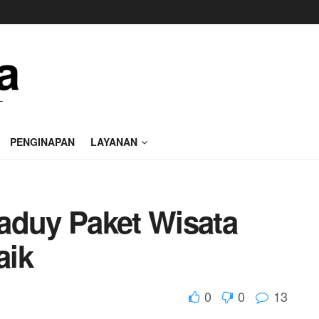
PENGINAPAN
LAYANAN
aduy Paket Wisata
aik
0
0
13