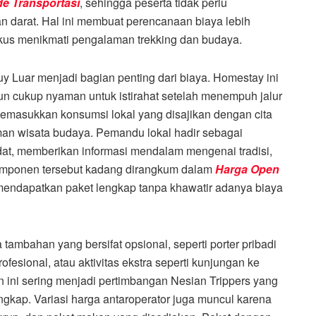
de Transportasi
, sehingga peserta tidak perlu
 darat. Hal ini membuat perencanaan biaya lebih
kus menikmati pengalaman trekking dan budaya.
y Luar menjadi bagian penting dari biaya. Homestay ini
un cukup nyaman untuk istirahat setelah menempuh jalur
memasukkan konsumsi lokal yang disajikan dengan cita
man wisata budaya. Pemandu lokal hadir sebagai
at, memberikan informasi mendalam mengenai tradisi,
 komponen tersebut kadang dirangkum dalam
Harga Open
 mendapatkan paket lengkap tanpa khawatir adanya biaya
tambahan yang bersifat opsional, seperti porter pribadi
sional, atau aktivitas ekstra seperti kunjungan ke
 ini sering menjadi pertimbangan Nesian Trippers yang
kap. Variasi harga antaroperator juga muncul karena