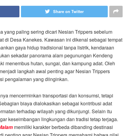
Share on Twitter
a yang paling sering dicari Nesian Trippers sebelum
at di
Desa Kanekes
. Kawasan ini dikenal sebagai tempat
kan gaya hidup tradisional tanpa listrik, kendaraan
a bukan sekadar panorama alam pegunungan Kendeng
 kaki menembus hutan, sungai, dan kampung adat. Oleh
 menjadi langkah awal penting agar Nesian Trippers
i pengalaman yang diinginkan.
anya mencerminkan transportasi dan konsumsi, tetapi
ebagian biaya dialokasikan sebagai kontribusi adat
matan terhadap wilayah yang dikunjungi. Selain itu
gar keseimbangan lingkungan dan tradisi tetap terjaga.
 Malam
memiliki karakter berbeda dibanding destinasi
adi penting agar Nesian Trippers memahami bahwa nilai