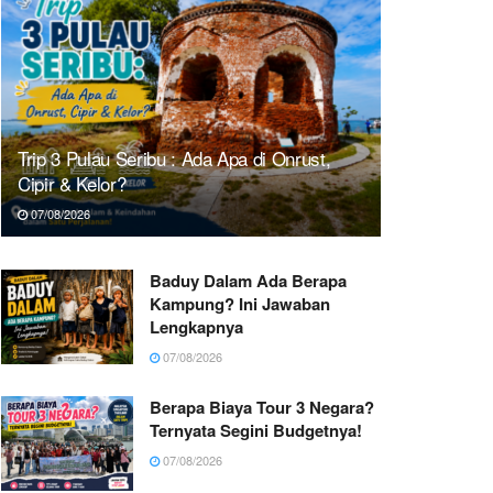
Trip 3 Pulau Seribu : Ada Apa di Onrust,
Cipir & Kelor?
07/08/2026
Baduy Dalam Ada Berapa
Kampung? Ini Jawaban
Lengkapnya
07/08/2026
Berapa Biaya Tour 3 Negara?
Ternyata Segini Budgetnya!
07/08/2026