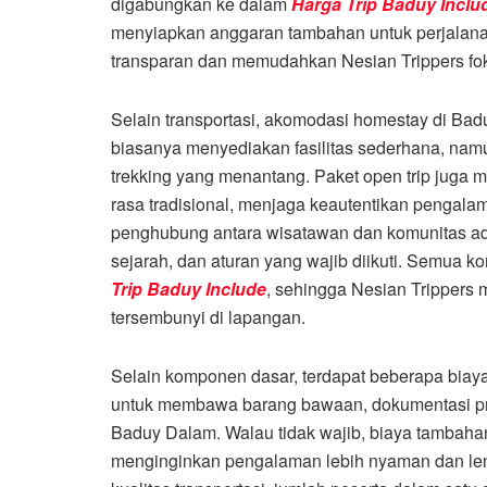
digabungkan ke dalam
Harga Trip Baduy Inclu
menyiapkan anggaran tambahan untuk perjalanan
transparan dan memudahkan Nesian Trippers fo
Selain transportasi, akomodasi homestay di Badu
biasanya menyediakan fasilitas sederhana, nam
trekking yang menantang. Paket open trip juga 
rasa tradisional, menjaga keautentikan pengala
penghubung antara wisatawan dan komunitas ad
sejarah, dan aturan yang wajib diikuti. Semua
Trip Baduy Include
, sehingga Nesian Trippers
tersembunyi di lapangan.
Selain komponen dasar, terdapat beberapa biaya 
untuk membawa barang bawaan, dokumentasi profe
Baduy Dalam. Walau tidak wajib, biaya tambahan
menginginkan pengalaman lebih nyaman dan leng