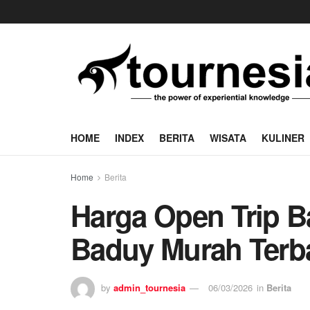
HOME
INDEX
BERITA
WISATA
KULINER
Home
Berita
Harga Open Trip B
Baduy Murah Terb
by
admin_tournesia
06/03/2026
in
Berita