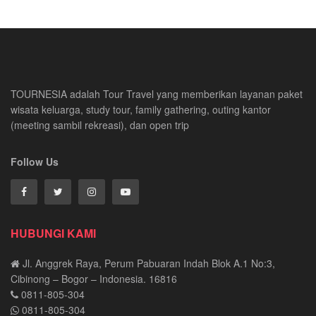
TOURNESIA adalah Tour Travel yang memberikan layanan paket
wisata keluarga, study tour, family gathering, outing kantor
(meeting sambil rekreasi), dan open trip
Follow Us
HUBUNGI KAMI
Jl. Anggrek Raya, Perum Pabuaran Indah Blok A.1 No:3,
Cibinong – Bogor – Indonesia. 16816
0811-805-304
0811-805-304