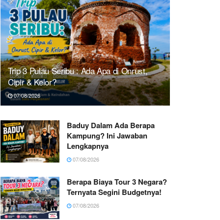
Trip 3 Pulau Seribu : Ada Apa di Onrust,
Cipir & Kelor?
07/08/2026
Baduy Dalam Ada Berapa
Kampung? Ini Jawaban
Lengkapnya
07/08/2026
Berapa Biaya Tour 3 Negara?
Ternyata Segini Budgetnya!
07/08/2026