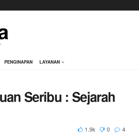
PENGINAPAN
LAYANAN
uan Seribu : Sejarah
1.9k
0
4