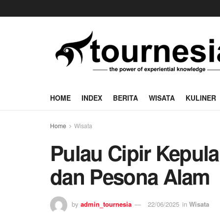
HOME
INDEX
BERITA
WISATA
KULINER
Home
Wisata
Pulau Cipir Kepula
dan Pesona Alam
by
admin_tournesia
22/06/2025
in
Wisata