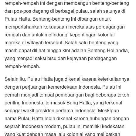
rempah-rempah ini dengan membangun benteng-benteng
dan pos-pos dagang di berbagai pulau, salah satunya di
Pulau Hatta. Benteng-benteng ini dibangun untuk
mempertahankan kekuasaan mereka atas perdagangan
rempah dan untuk melindungi kepentingan kolonial
mereka di wilayah tersebut. Salah satu benteng yang
masih dapat dilihat hingga kini adalah Benteng Hollandia,
yang menjadi saksi bisu dari kejayaan perdagangan
rempah-rempah.
Selain itu, Pulau Hatta juga dikenal karena keterkaitannya
dengan perjuangan kemerdekaan Indonesia. Pulau ini
pernah menjadi tempat pembuangan bagi beberapa tokoh
penting Indonesia, termasuk Bung Hatta, yang terkenal
sebagai wakil presiden pertama Indonesia. Meskipun
nama Pulau Hatta lebih dikenal karena hubungan dengan
sejarah Indonesia modern, pulau ini memiliki kedekatan
yang kuat dengan masa lalu kolonial yang melibatkan