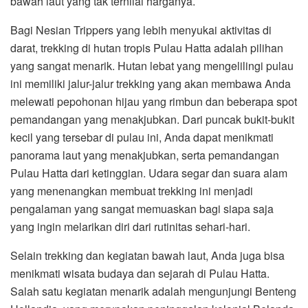
bawah laut yang tak ternilai harganya.
Bagi Nesian Trippers yang lebih menyukai aktivitas di
darat, trekking di hutan tropis Pulau Hatta adalah pilihan
yang sangat menarik. Hutan lebat yang mengelilingi pulau
ini memiliki jalur-jalur trekking yang akan membawa Anda
melewati pepohonan hijau yang rimbun dan beberapa spot
pemandangan yang menakjubkan. Dari puncak bukit-bukit
kecil yang tersebar di pulau ini, Anda dapat menikmati
panorama laut yang menakjubkan, serta pemandangan
Pulau Hatta dari ketinggian. Udara segar dan suara alam
yang menenangkan membuat trekking ini menjadi
pengalaman yang sangat memuaskan bagi siapa saja
yang ingin melarikan diri dari rutinitas sehari-hari.
Selain trekking dan kegiatan bawah laut, Anda juga bisa
menikmati wisata budaya dan sejarah di Pulau Hatta.
Salah satu kegiatan menarik adalah mengunjungi Benteng