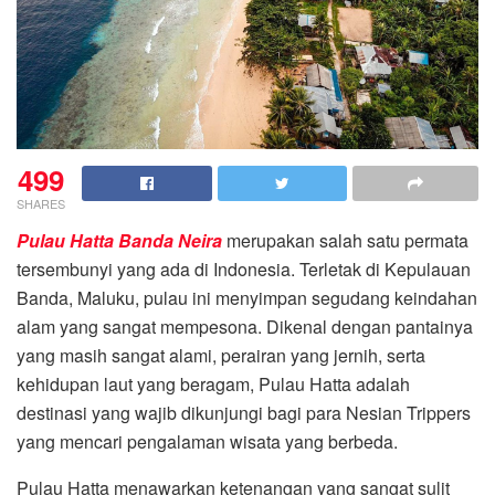
499
SHARES
Pulau Hatta Banda Neira
merupakan salah satu permata
tersembunyi yang ada di Indonesia. Terletak di Kepulauan
Banda, Maluku, pulau ini menyimpan segudang keindahan
alam yang sangat mempesona. Dikenal dengan pantainya
yang masih sangat alami, perairan yang jernih, serta
kehidupan laut yang beragam, Pulau Hatta adalah
destinasi yang wajib dikunjungi bagi para Nesian Trippers
yang mencari pengalaman wisata yang berbeda.
Pulau Hatta menawarkan ketenangan yang sangat sulit