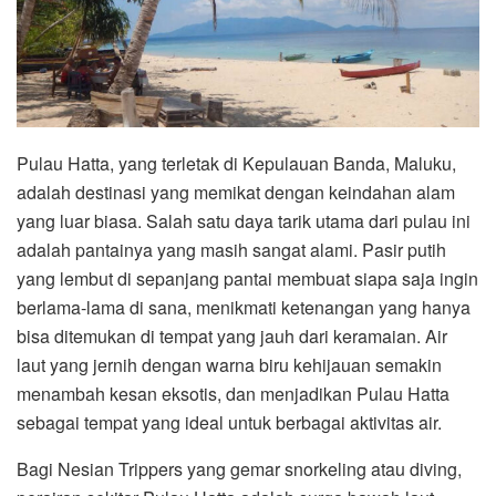
Pulau Hatta, yang terletak di Kepulauan Banda, Maluku,
adalah destinasi yang memikat dengan keindahan alam
yang luar biasa. Salah satu daya tarik utama dari pulau ini
adalah pantainya yang masih sangat alami. Pasir putih
yang lembut di sepanjang pantai membuat siapa saja ingin
berlama-lama di sana, menikmati ketenangan yang hanya
bisa ditemukan di tempat yang jauh dari keramaian. Air
laut yang jernih dengan warna biru kehijauan semakin
menambah kesan eksotis, dan menjadikan Pulau Hatta
sebagai tempat yang ideal untuk berbagai aktivitas air.
Bagi Nesian Trippers yang gemar snorkeling atau diving,