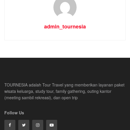
admin_tournesia
TOURNESIA adalah Tour Travel yang memberikan layanan paket
wisata keluarga, study tour, family gathering, outing kantor
(meeting sambil rekreasi), dan open trip
Follow Us