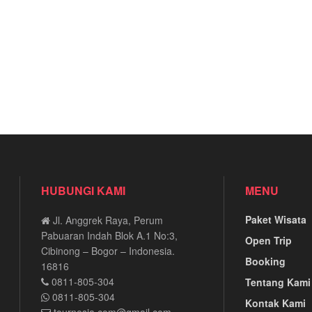
HUBUNGI KAMI
MENU
Paket Wisata
Jl. Anggrek Raya, Perum
Pabuaran Indah Blok A.1 No:3,
Open Trip
Cibinong – Bogor – Indonesia.
Booking
16816
0811-805-304
Tentang Kami
0811-805-304
Kontak Kami