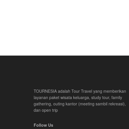
TOURNESIA adalah Tour Travel yang memberikan
layanan paket wisata keluarga, study tour, family
gathering, outing kantor (meeting sambil rekreasi),
dan open trip
Follow Us