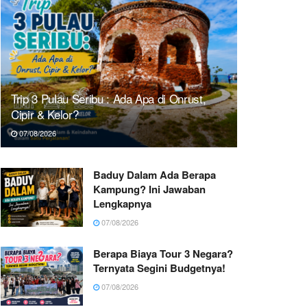
Trip 3 Pulau Seribu : Ada Apa di Onrust,
Cipir & Kelor?
07/08/2026
Baduy Dalam Ada Berapa
Kampung? Ini Jawaban
Lengkapnya
07/08/2026
Berapa Biaya Tour 3 Negara?
Ternyata Segini Budgetnya!
07/08/2026