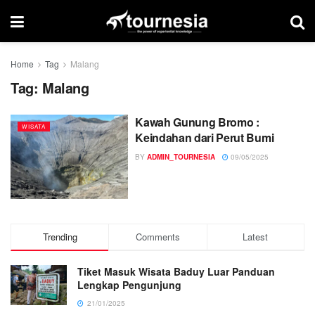
Home
Tag
Malang
Tag:
Malang
Kawah Gunung Bromo :
WISATA
Keindahan dari Perut Bumi
BY
ADMIN_TOURNESIA
09/05/2025
Trending
Comments
Latest
Tiket Masuk Wisata Baduy Luar Panduan
Lengkap Pengunjung
21/01/2025