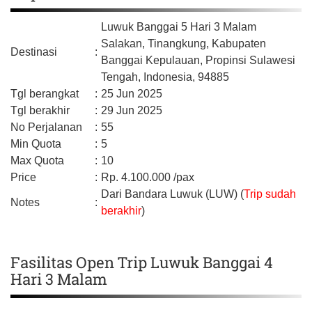
Luwuk Banggai 5 Hari 3 Malam
Salakan, Tinangkung,
Kabupaten
Destinasi
:
Banggai Kepulauan,
Propinsi Sulawesi
Tengah,
Indonesia,
94885
Tgl berangkat
:
25 Jun 2025
Tgl berakhir
:
29 Jun 2025
No Perjalanan
:
55
Min Quota
:
5
Max Quota
:
10
Price
:
Rp.
4.100.000
/pax
Dari Bandara Luwuk (LUW) (
Trip sudah
Notes
:
berakhir
)
Fasilitas Open Trip Luwuk Banggai 4
Hari 3 Malam