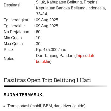
Sijuk,
Kabupaten Belitung,
Propinsi
Destinasi
:
Kepulauan Bangka Belitung,
Indonesia,
33414
Tgl berangkat
:
09 Aug 2025
Tgl berakhir
:
09 Aug 2025
No Perjalanan
:
60
Min Quota
:
10
Max Quota
:
30
Price
:
Rp.
475.000
/pax
Dari Tanjung Pandan (
Trip sudah
Notes
:
berakhir
)
Fasilitas Open Trip Belitung 1 Hari
SUDAH TERMASUK
Transportasi (mobil, BBM, dan driver / guide).