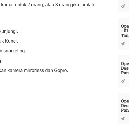
kamar untuk 2 orang, atau 3 orang jika jumlah
Ope
- 0
kunjungi.
Tan
uk Kunci.
n snorkeling.
g.
Ope
Des
an kamera mirrorless dan Gopro.
Pan
Ope
Des
Pan