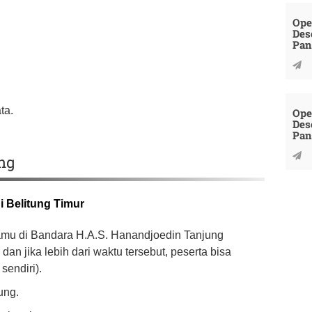
Ope
Des
Pan
ta.
Ope
Des
Pan
ng
i Belitung Timur
amu di Bandara H.A.S. Hanandjoedin Tanjung
an jika lebih dari waktu tersebut, peserta bisa
sendiri).
ung.