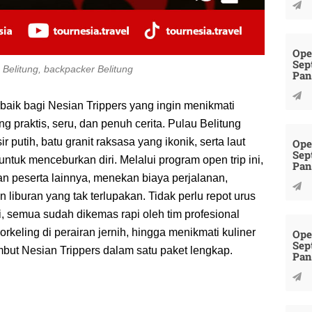
Ope
Sep
p Belitung, backpacker Belitung
Pan
baik bagi Nesian Trippers yang ingin menikmati
g praktis, seru, dan penuh cerita. Pulau Belitung
 putih, batu granit raksasa yang ikonik, serta laut
Ope
Sep
ntuk menceburkan diri. Melalui program open trip ini,
Pan
n peserta lainnya, menekan biaya perjalanan,
iburan yang tak terlupakan. Tidak perlu repot urus
si, semua sudah dikemas rapi oleh tim profesional
rkeling di perairan jernih, hingga menikmati kuliner
Ope
Sep
but Nesian Trippers dalam satu paket lengkap.
Pan