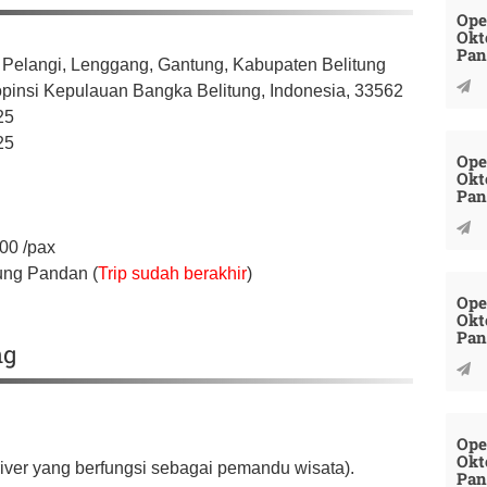
Ope
Okt
Pan
r Pelangi, Lenggang, Gantung,
Kabupaten Belitung
opinsi Kepulauan Bangka Belitung,
Indonesia,
33562
25
25
Ope
Okt
Pan
000
/pax
ung Pandan (
Trip sudah berakhir
)
Ope
Okt
Pan
ng
Ope
Okt
river yang berfungsi sebagai pemandu wisata).
Pan