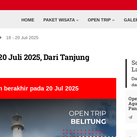
HOME
PAKET WISATA
OPEN TRIP
GALE
18 - 20 Juli 2025
20 Juli 2025, Dari Tanjung
S
L
Da
da
 berakhir pada 20 Jul 2025
Ope
Agu
Pan