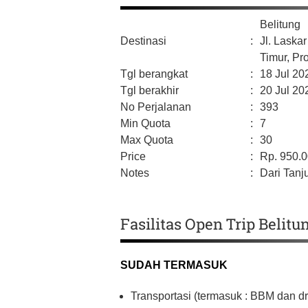
Belitung
Destinasi
:
Jl. Laska
Timur,
Pr
Tgl berangkat
:
18 Jul 20
Tgl berakhir
:
20 Jul 20
No Perjalanan
:
393
Min Quota
:
7
Max Quota
:
30
Price
:
Rp.
950.
Notes
:
Dari Tanj
Fasilitas Open Trip Belitu
SUDAH TERMASUK
Transportasi (termasuk : BBM dan d