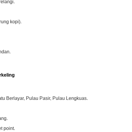
elangi.
ung kopi).
ndan.
rkeling
tu Berlayar, Pulau Pasir, Pulau Lengkuas.
ang.
t point.