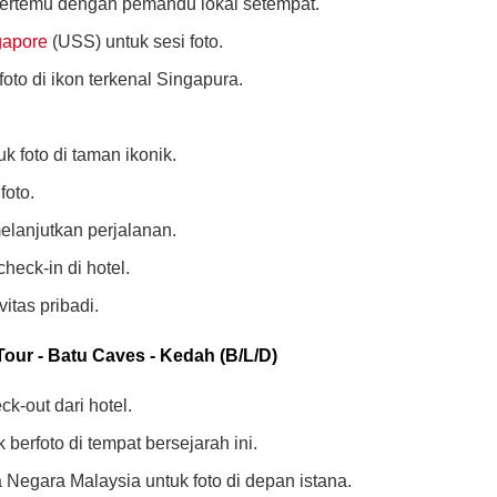
ertemu dengan pemandu lokal setempat.
gapore
(USS) untuk sesi foto.
oto di ikon terkenal Singapura.
k foto di taman ikonik.
foto.
lanjutkan perjalanan.
eck-in di hotel.
vitas pribadi.
Tour - Batu Caves - Kedah (B/L/D)
k-out dari hotel.
erfoto di tempat bersejarah ini.
 Negara Malaysia untuk foto di depan istana.