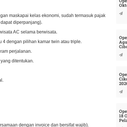
Ope
Okt
engan maskapai kelas ekonomi, sudah termasuk pajak
k dapat diperpanjang).
wisata AC selama berwisata.
Ope
Agu
 4 dengan pilihan kamar twin atau triple.
Cib
ram perjalanan.
yang ditentukan.
Ope
Cik
l.
202
Ope
18 
Pel
rsamaan dengan invoice dan bersifat wajib).