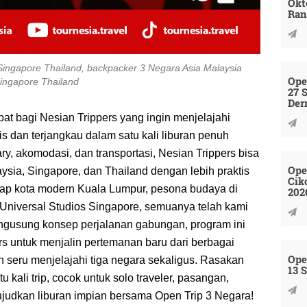
Okt
Ran
 Singapore Thailand, backpacker 3 Negara Asia Malaysia
Ope
ingapore Thailand
27 
Der
pat bagi Nesian Trippers yang ingin menjelajahi
s dan terjangkau dalam satu kali liburan penuh
ry, akomodasi, dan transportasi, Nesian Trippers bisa
Ope
sia, Singapore, dan Thailand dengan lebih praktis
Cik
ap kota modern Kuala Lumpur, pesona budaya di
202
i Universal Studios Singapore, semuanya telah kami
engusung konsep perjalanan gabungan, program ini
s untuk menjalin pertemanan baru dari berbagai
Ope
 seru menjelajahi tiga negara sekaligus. Rasakan
13 
u kali trip, cocok untuk solo traveler, pasangan,
judkan liburan impian bersama Open Trip 3 Negara!