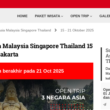
HOME
PAKET WISATA
OPEN TRIP
GALE
sia Malaysia Singapore Thailand
15 - 21 Oktober 2025
a Malaysia Singapore Thailand 15
S
Jakarta
A
T
Da
 berakhir pada 21 Oct 2025
Ma
ke
Ope
01 
dan