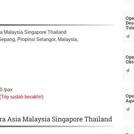
Ope
Des
Tul
a Malaysia Singapore Thailand
Sepang,
Propinsi Selangor,
Malaysia,
Ope
Okt
00
/pax
Ope
(
Trip sudah berakhir
)
Agu
ara Asia Malaysia Singapore Thailand