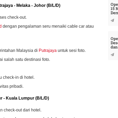
Ope
rajaya - Melaka - Johor (B/L/D)
15 
Der
ses check-out.
d
dengan pengalaman seru menaiki cable car atau
Ope
Des
dan
intahan Malaysia di
Putrajaya
untuk sesi foto.
 salah satu destinasi foto.
 check-in di hotel.
vitas pribadi.
ur - Kuala Lumpur (B/L/D)
n check-out dari hotel.