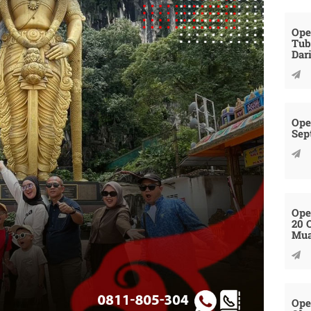
Ope
Tub
Dar
Ope
Sep
Ope
20 
Mua
Ope