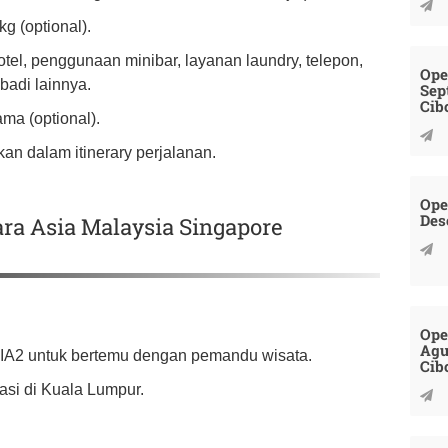
g (optional).
otel, penggunaan minibar, layanan laundry, telepon,
Ope
badi lainnya.
Sep
Cib
ma (optional).
kan dalam itinerary perjalanan.
Ope
Des
ara Asia Malaysia Singapore
Ope
Agu
LIA2 untuk bertemu dengan pemandu wisata.
Cib
kasi di Kuala Lumpur.