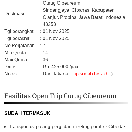
Curug Cibeureum
Sindangjaya, Cipanas,
Kabupaten
Destinasi
:
Cianjur,
Propinsi Jawa Barat,
Indonesia,
43253
Tgl berangkat
:
01 Nov 2025
Tgl berakhir
:
01 Nov 2025
No Perjalanan
:
71
Min Quota
:
14
Max Quota
:
36
Price
:
Rp.
425.000
/pax
Notes
:
Dari Jakarta (
Trip sudah berakhir
)
Fasilitas Open Trip Curug Cibeureum
SUDAH TERMASUK
Transportasi pulang-pergi dari meeting point ke Cibodas.