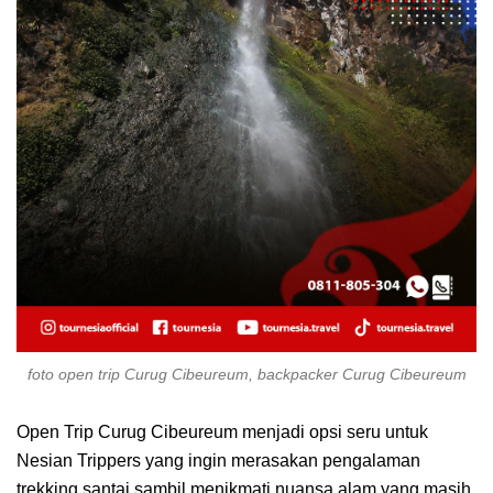
foto open trip Curug Cibeureum, backpacker Curug Cibeureum
Open Trip Curug Cibeureum menjadi opsi seru untuk
Nesian Trippers yang ingin merasakan pengalaman
trekking santai sambil menikmati nuansa alam yang masih