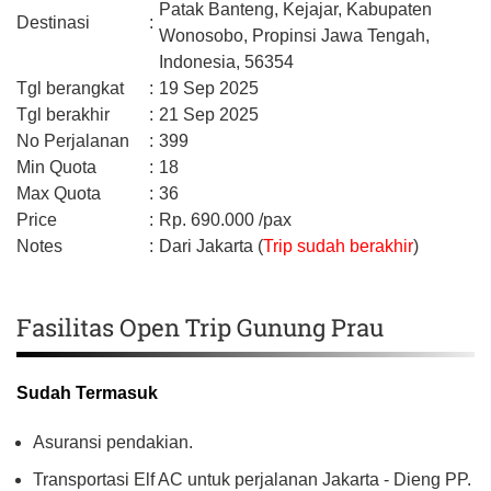
Patak Banteng, Kejajar,
Kabupaten
Destinasi
:
Wonosobo,
Propinsi Jawa Tengah,
Indonesia,
56354
Tgl berangkat
:
19 Sep 2025
Tgl berakhir
:
21 Sep 2025
No Perjalanan
:
399
Min Quota
:
18
Max Quota
:
36
Price
:
Rp.
690.000
/pax
Notes
:
Dari Jakarta (
Trip sudah berakhir
)
Fasilitas Open Trip Gunung Prau
Sudah Termasuk
Asuransi pendakian.
Transportasi Elf AC untuk perjalanan Jakarta - Dieng PP.