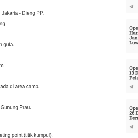
 Jakarta - Dieng PP.
ng.
Ope
Har
Jan
Luw
n gula.
m.
Ope
13 
Pel
rada di area camp.
Ope
 Gunung Prau.
26 
Der
ing point (titik kumpul).