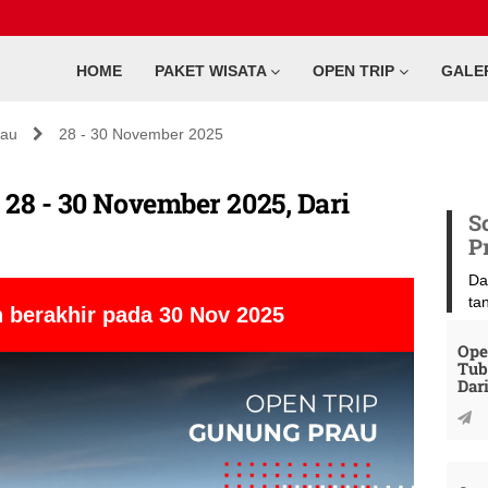
HOME
PAKET WISATA
OPEN TRIP
GALE
rau
28 - 30 November 2025
28 - 30 November 2025, Dari
S
P
Da
ta
 berakhir pada 30 Nov 2025
Ope
Tub
Dar