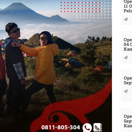
Ope
11 
Pel
Ope
04 
Kam
Ope
Sep
Ope
Sep
Kam