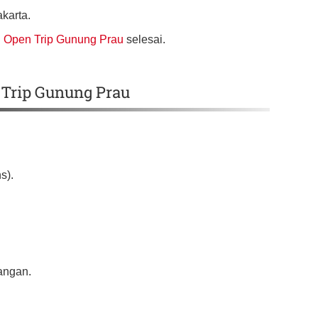
karta.
n
Open Trip Gunung Prau
selesai.
 Trip Gunung Prau
s).
angan.