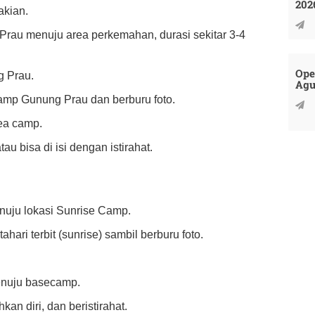
202
akian.
rau menuju area perkemahan, durasi sekitar 3-4
Ope
g Prau.
Agu
camp Gunung Prau dan berburu foto.
ea camp.
tau bisa di isi dengan istirahat.
nuju lokasi Sunrise Camp.
ari terbit (sunrise) sambil berburu foto.
menuju basecamp.
an diri, dan beristirahat.