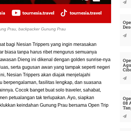
Ope
Des
nung Prau, backpacker Gunung Prau
pat bagi Nesian Trippers yang ingin merasakan
r biasa tanpa harus ribet mengurus semuanya
kawasan Dieng ini dikenal dengan golden sunrise-nya
Ope
Agu
uas, serta gugusan awan yang tampak seperti negeri
Cib
 ini, Nesian Trippers akan diajak menjelajahi
berpengalaman, fasilitas lengkap, dan suasana
ainnya. Cocok banget buat solo traveler, sahabat,
en petualangan tak terlupakan. Ayo, siapkan
Ope
08 
klukkan keindahan Gunung Prau bersama Open Trip
Tan