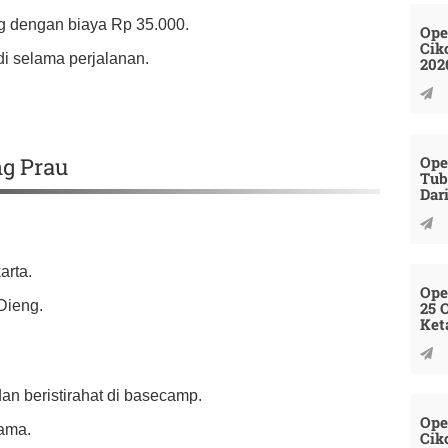
g dengan biaya Rp 35.000.
Ope
Cik
i selama perjalanan.
202
Ope
ng Prau
Tub
Dar
arta.
Ope
Dieng.
25 
Ket
dan beristirahat di basecamp.
Ope
sama.
Cik