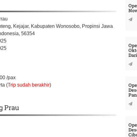
Ope
Nov
rau
teng, Kejajar,
Kabupaten Wonosobo,
Propinsi Jawa
ndonesia,
56354
025
Ope
025
Okt
Dar
000
/pax
Ope
ta (
Trip sudah berakhir
)
Des
Pan
g Prau
Ope
Des
Cib