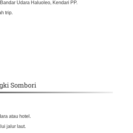
u Bandar Udara Haluoleo, Kendari PP.
 trip.
ngki Sombori
ara atau hotel.
i jalur laut.