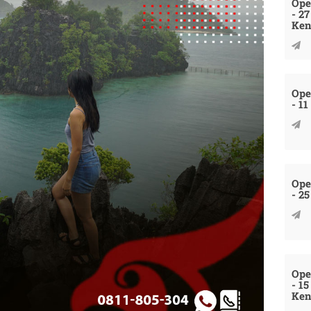
Ope
- 2
Ken
Ope
- 1
Ope
- 2
Ope
- 1
Ken