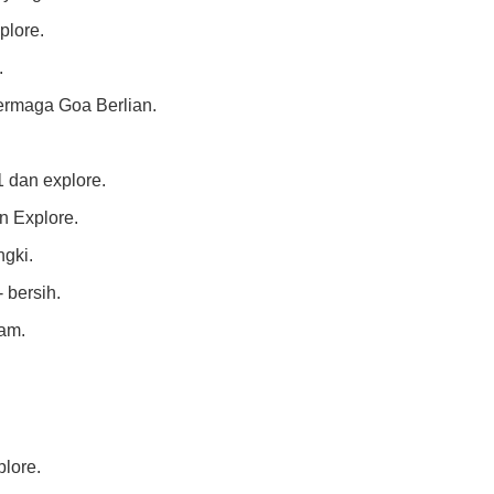
plore.
.
ermaga Goa Berlian.
 dan explore.
n Explore.
gki.
 bersih.
ram.
lore.