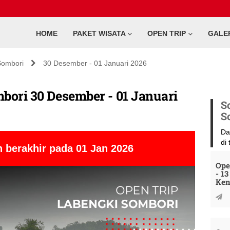
HOME
PAKET WISATA
OPEN TRIP
GALE
Sombori
30 Desember - 01 Januari 2026
bori 30 Desember - 01 Januari
S
S
Da
di
 berakhir pada 01 Jan 2026
Ope
- 1
Ken