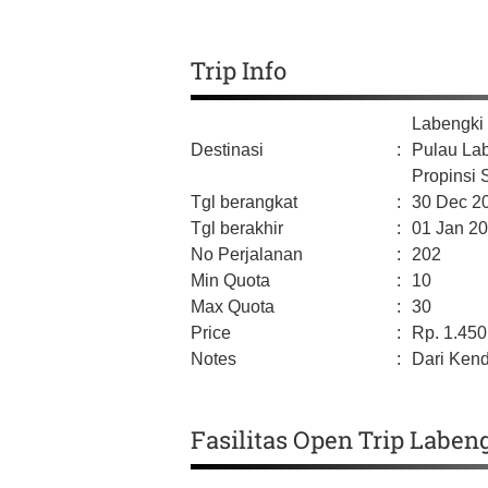
Trip Info
Labengki
Destinasi
:
Pulau La
Propinsi 
Tgl berangkat
:
30 Dec 2
Tgl berakhir
:
01 Jan 2
No Perjalanan
:
202
Min Quota
:
10
Max Quota
:
30
Price
:
Rp.
1.450
Notes
:
Dari Kend
Fasilitas Open Trip Laben