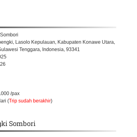
 Sombori
bengki, Lasolo Kepulauan,
Kabupaten Konawe Utara,
Sulawesi Tenggara,
Indonesia,
93341
025
026
.000
/pax
ari (
Trip sudah berakhir
)
gki Sombori