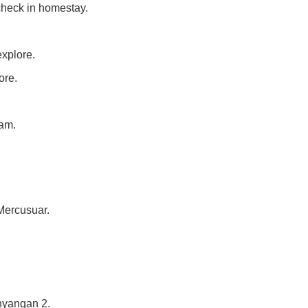
check in homestay.
xplore.
ore.
ram.
 Mercusuar.
hyangan 2.