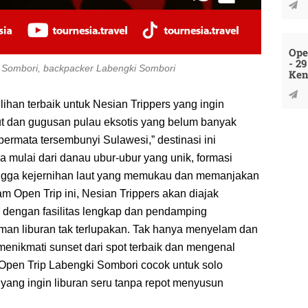
Ope
- 2
i Sombori, backpacker Labengki Sombori
Ken
ihan terbaik untuk Nesian Trippers yang ingin
t dan gugusan pulau eksotis yang belum banyak
ermata tersembunyi Sulawesi,” destinasi ini
mulai dari danau ubur-ubur yang unik, formasi
hingga kejernihan laut yang memukau dan memanjakan
m Open Trip ini, Nesian Trippers akan diajak
 dengan fasilitas lengkap dan pendamping
man liburan tak terlupakan. Tak hanya menyelam dan
 menikmati sunset dari spot terbaik dan mengenal
r. Open Trip Labengki Sombori cocok untuk solo
 yang ingin liburan seru tanpa repot menyusun