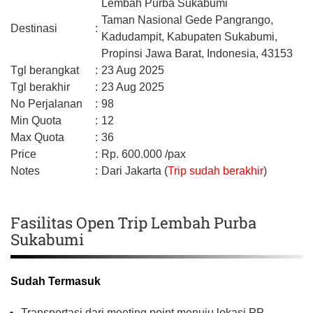
Lembah Purba Sukabumi
Taman Nasional Gede Pangrango,
Destinasi
:
Kadudampit,
Kabupaten Sukabumi,
Propinsi Jawa Barat,
Indonesia,
43153
Tgl berangkat
:
23 Aug 2025
Tgl berakhir
:
23 Aug 2025
No Perjalanan
:
98
Min Quota
:
12
Max Quota
:
36
Price
:
Rp.
600.000
/pax
Notes
:
Dari Jakarta (
Trip sudah berakhir
)
Fasilitas Open Trip Lembah Purba
Sukabumi
Sudah Termasuk
Transportasi dari meeting point menuju lokasi PP.