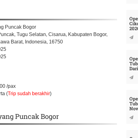
Ope
Cik
ng Puncak Bogor
202
Puncak, Tugu Selatan, Cisarua,
Kabupaten Bogor,
Jawa Barat,
Indonesia,
16750
025
025
Ope
Tub
Dar
000
/pax
ta (
Trip sudah berakhir
)
Ope
Tub
Nov
ayang Puncak Bogor