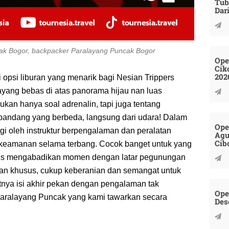
Tub
Dar
cak Bogor, backpacker Paralayang Puncak Bogor
Ope
Cik
202
opsi liburan yang menarik bagi Nesian Trippers
ang bebas di atas panorama hijau nan luas
ukan hanya soal adrenalin, tapi juga tentang
 pandang yang berbeda, langsung dari udara! Dalam
Ope
ngi oleh instruktur berpengalaman dan peralatan
Agu
Cib
n keamanan selama terbang. Cocok banget untuk yang
ligus mengabadikan momen dengan latar pegunungan
an khusus, cukup keberanian dan semangat untuk
atnya isi akhir pekan dengan pengalaman tak
Ope
Paralayang Puncak yang kami tawarkan secara
Des