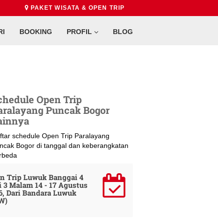
PAKET WISATA & OPEN TRIP
RI
BOOKING
PROFIL
BLOG
chedule Open Trip
aralayang Puncak Bogor
ainnya
ftar schedule Open Trip Paralayang
ncak Bogor di tanggal dan keberangkatan
rbeda
n Trip Luwuk Banggai 4
i 3 Malam 14 - 17 Agustus
6, Dari Bandara Luwuk
W)
perjalanan ke 61