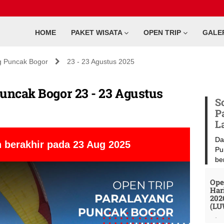
HOME
PAKET WISATA
OPEN TRIP
GALE
g Puncak Bogor
23 - 23 Agustus 2025
uncak Bogor 23 - 23 Agustus
S
P
L
Da
 berakhir pada 23 Aug 2025
Pu
be
Ope
Har
202
(LU