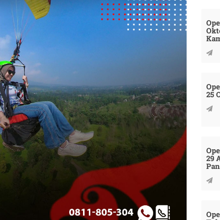
Open
Okt
Kam
Ope
25 
Ope
29 
Pan
Ope