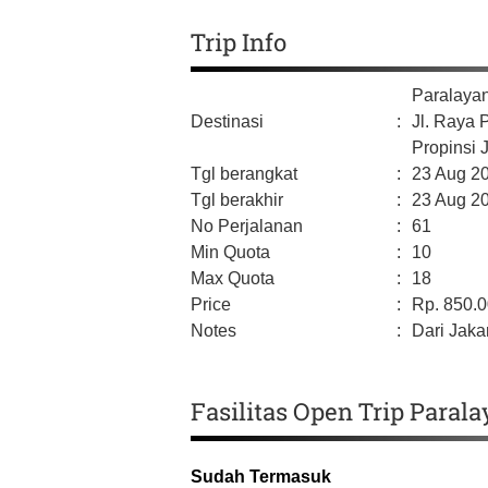
Trip Info
Paralaya
Destinasi
:
Jl. Raya 
Propinsi 
Tgl berangkat
:
23 Aug 2
Tgl berakhir
:
23 Aug 2
No Perjalanan
:
61
Min Quota
:
10
Max Quota
:
18
Price
:
Rp.
850.
Notes
:
Dari Jakar
Fasilitas Open Trip Paral
Sudah Termasuk