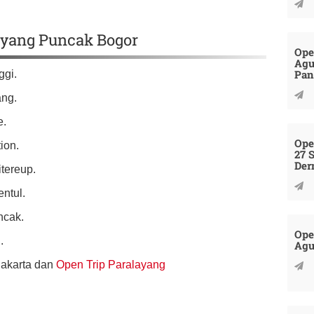
layang Puncak Bogor
Ope
Agu
Pan
ggi.
ang.
e.
Ope
ion.
27 
Der
itereup.
entul.
ncak.
Ope
.
Agu
Jakarta dan
Open Trip Paralayang