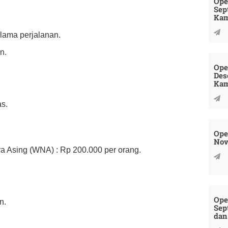
Ope
Sep
Kam
elama perjalanan.
n.
Ope
Des
Kam
as.
Ope
Nov
 Asing (WNA) : Rp 200.000 per orang.
Ope
n.
Sep
dan