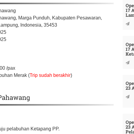
Ope
17 
ahawang
La
hawang, Marga Punduh,
Kabupaten Pesawaran,
 Lampung,
Indonesia,
35453
025
025
Ope
17 
Ket
000
/pax
buhan Merak (
Trip sudah berakhir
)
Ope
23 
u Pahawang
Ope
23 
nuju pelabuhan Ketapang PP.
Pel