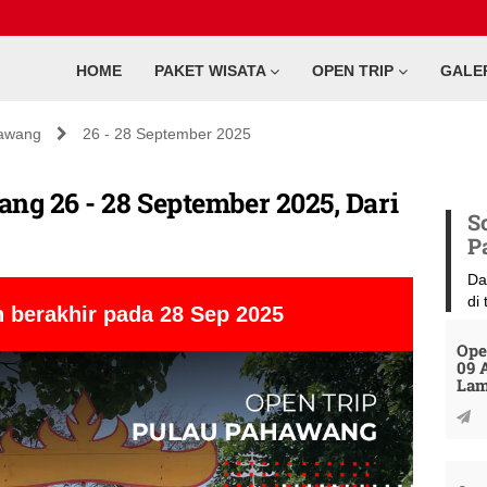
HOME
PAKET WISATA
OPEN TRIP
GALE
awang
26 - 28 September 2025
ng 26 - 28 September 2025, Dari
S
P
Da
di
 berakhir pada 28 Sep 2025
Ope
09 
La