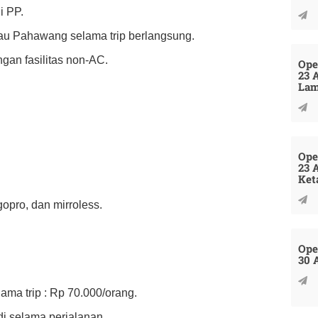
i PP.
lau Pahawang selama trip berlangsung.
an fasilitas non-AC.
Ope
23 
La
Ope
23 
Ket
pro, dan mirroless.
Ope
30 
ama trip : Rp 70.000/orang.
i selama perjalanan.