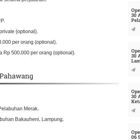
Ope
30 
Pel
PP.
ivate (optional).
.000 per orang (optional).
Ope
 Rp 500.000 per orang (optional).
30 
La
u Pahawang
Ope
30 
Ket
 Pelabuhan Merak.
labuhan Bakauheni, Lampung.
Ope
06 