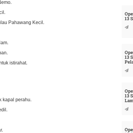
 Nemo.
il.
Ope
13 
Pulau Pahawang Kecil.
lam.
Ope
pan.
13 
Pel
tuk istirahat.
Ope
13 
k kapal perahu.
La
dil.
Ope
r.