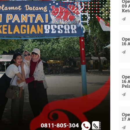
Ope
09 
Ket
Ope
16 
Ope
16 
Pel
Ope
17 