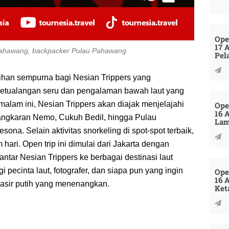
Ope
17 
 Pahawang, backpacker Pulau Pahawang
Pel
ihan sempurna bagi Nesian Trippers yang
petualangan seru dan pengalaman bawah laut yang
alam ini, Nesian Trippers akan diajak menjelajahi
Ope
16 
angkaran Nemo, Cukuh Bedil, hingga Pulau
La
a. Selain aktivitas snorkeling di spot-spot terbaik,
hari. Open trip ini dimulai dari Jakarta dengan
ar Nesian Trippers ke berbagai destinasi laut
 pecinta laut, fotografer, dan siapa pun yang ingin
Ope
16 
pasir putih yang menenangkan.
Ket