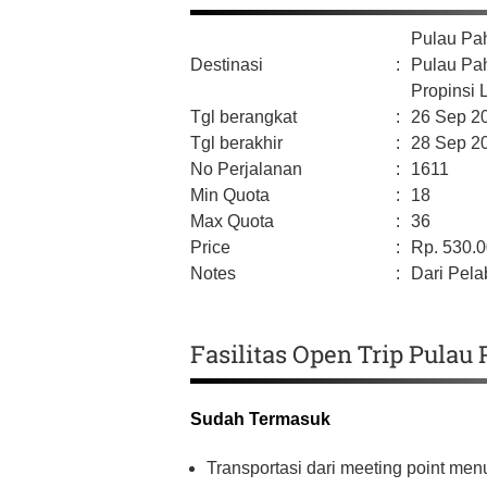
Pulau P
Destinasi
:
Pulau Pa
Propinsi
Tgl berangkat
:
26 Sep 2
Tgl berakhir
:
28 Sep 2
No Perjalanan
:
1611
Min Quota
:
18
Max Quota
:
36
Price
:
Rp.
530.
Notes
:
Dari Pela
Fasilitas Open Trip Pula
Sudah Termasuk
Transportasi dari meeting point me