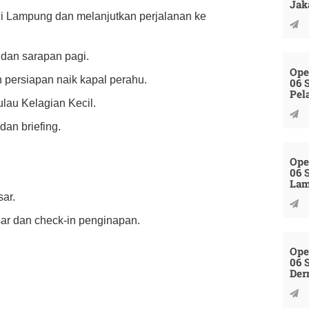
Jak
ni Lampung dan melanjutkan perjalanan ke
 dan sarapan pagi.
Ope
n persiapan naik kapal perahu.
06 
Pel
lau Kelagian Kecil.
dan briefing.
Ope
06 
La
ar.
ar dan check-in penginapan.
Ope
06 
Der