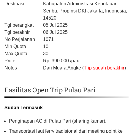
Destinasi
:
Kabupaten Administrasi Kepulauan
Seribu,
Propinsi DKI Jakarta,
Indonesia,
14520
Tgl berangkat
:
05 Jul 2025
Tgl berakhir
:
06 Jul 2025
No Perjalanan
:
1071
Min Quota
:
10
Max Quota
:
30
Price
:
Rp.
390.000
/pax
Notes
:
Dari Muara Angke (
Trip sudah berakhir
)
Fasilitas Open Trip Pulau Pari
Sudah Termasuk
Penginapan AC di Pulau Pari (sharing kamar).
Transportasi laut ferry tradisional dari meeting point ke