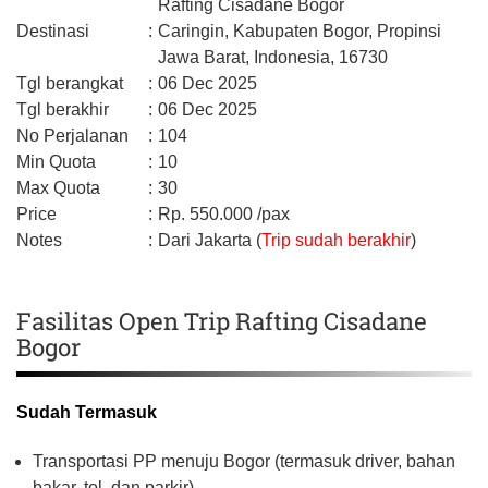
Rafting Cisadane Bogor
Destinasi
:
Caringin,
Kabupaten Bogor,
Propinsi
Jawa Barat,
Indonesia,
16730
Tgl berangkat
:
06 Dec 2025
Tgl berakhir
:
06 Dec 2025
No Perjalanan
:
104
Min Quota
:
10
Max Quota
:
30
Price
:
Rp.
550.000
/pax
Notes
:
Dari Jakarta (
Trip sudah berakhir
)
Fasilitas Open Trip Rafting Cisadane
Bogor
Sudah Termasuk
Transportasi PP menuju Bogor (termasuk driver, bahan
bakar, tol, dan parkir).