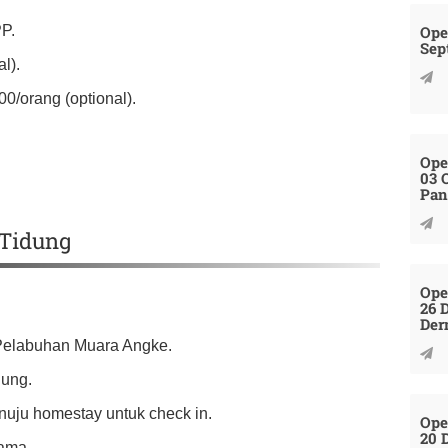
Ope
PP.
Sep
l).
0/orang (optional).
Ope
03 
Pan
 Tidung
Ope
26 
Der
 Pelabuhan Muara Angke.
dung.
nuju homestay untuk check in.
Ope
20 
sama.