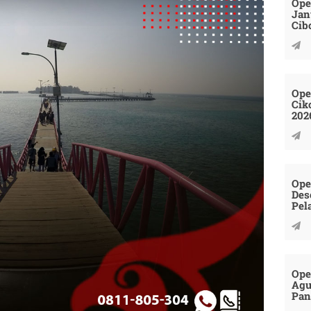
Ope
Jan
Cib
Ope
Cik
202
Ope
Des
Pel
Ope
Agu
Pan