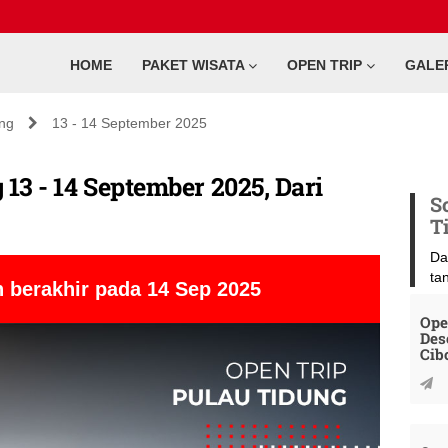
HOME
PAKET WISATA
OPEN TRIP
GALE
ung
13 - 14 September 2025
13 - 14 September 2025, Dari
S
T
Da
ta
 berakhir pada 14 Sep 2025
Ope
Des
Cib