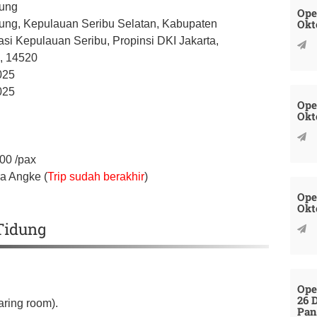
dung
Ope
Okt
ung, Kepulauan Seribu Selatan,
Kabupaten
asi Kepulauan Seribu,
Propinsi DKI Jakarta,
a,
14520
025
025
Ope
Okt
000
/pax
a Angke (
Trip sudah berakhir
)
Ope
Okt
 Tidung
Ope
26 
ring room).
Pan