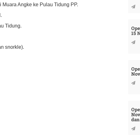
dari Muara Angke ke Pulau Tidung PP.
.
au Tidung.
Ope
15 
n snorkle).
Ope
Nov
Ope
Nov
dan