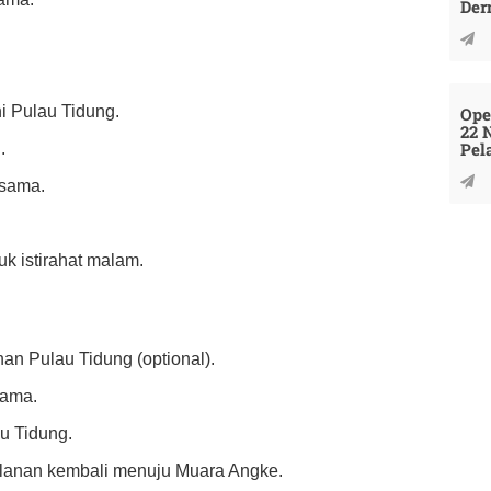
Der
i Pulau Tidung.
Ope
22 
Pel
.
rsama.
tuk istirahat malam.
han Pulau Tidung (optional).
sama.
u Tidung.
alanan kembali menuju Muara Angke.