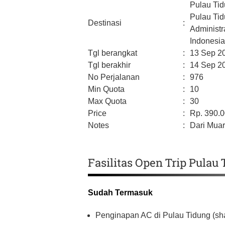
Pulau Ti
Pulau Tid
Destinasi
:
Administr
Indonesi
Tgl berangkat
:
13 Sep 2
Tgl berakhir
:
14 Sep 2
No Perjalanan
:
976
Min Quota
:
10
Max Quota
:
30
Price
:
Rp.
390.
Notes
:
Dari Muar
Fasilitas Open Trip Pulau
Sudah Termasuk
Penginapan AC di Pulau Tidung (sha