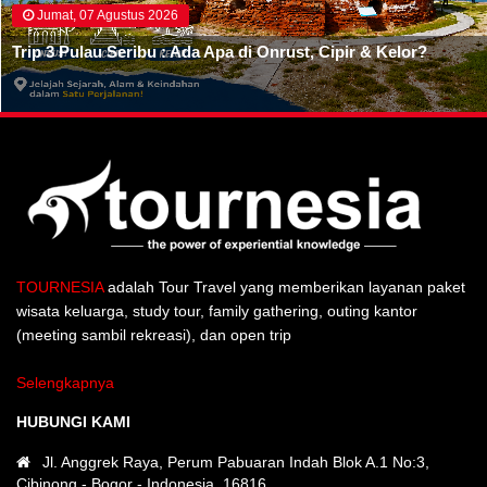
Jumat, 07 Agustus 2026
Trip 3 Pulau Seribu : Ada Apa di Onrust, Cipir & Kelor?
TOURNESIA
adalah Tour Travel yang memberikan layanan paket
wisata keluarga, study tour, family gathering, outing kantor
(meeting sambil rekreasi), dan open trip
Selengkapnya
HUBUNGI KAMI
Jl. Anggrek Raya, Perum Pabuaran Indah Blok A.1 No:3,
Cibinong - Bogor - Indonesia. 16816