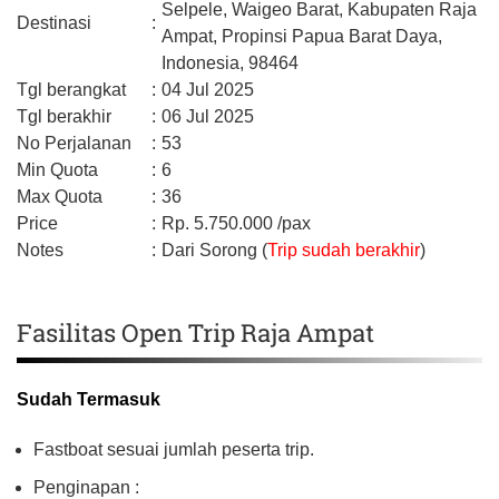
Selpele, Waigeo Barat,
Kabupaten Raja
Destinasi
:
Ampat,
Propinsi Papua Barat Daya,
Indonesia,
98464
Tgl berangkat
:
04 Jul 2025
Tgl berakhir
:
06 Jul 2025
No Perjalanan
:
53
Min Quota
:
6
Max Quota
:
36
Price
:
Rp.
5.750.000
/pax
Notes
:
Dari Sorong (
Trip sudah berakhir
)
Fasilitas Open Trip Raja Ampat
Sudah Termasuk
Fastboat sesuai jumlah peserta trip.
Penginapan :