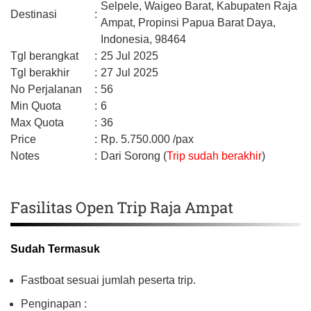
Selpele, Waigeo Barat,
Kabupaten Raja
Destinasi
:
Ampat,
Propinsi Papua Barat Daya,
Indonesia,
98464
Tgl berangkat
:
25 Jul 2025
Tgl berakhir
:
27 Jul 2025
No Perjalanan
:
56
Min Quota
:
6
Max Quota
:
36
Price
:
Rp.
5.750.000
/pax
Notes
:
Dari Sorong (
Trip sudah berakhir
)
Fasilitas Open Trip Raja Ampat
Sudah Termasuk
Fastboat sesuai jumlah peserta trip.
Penginapan :