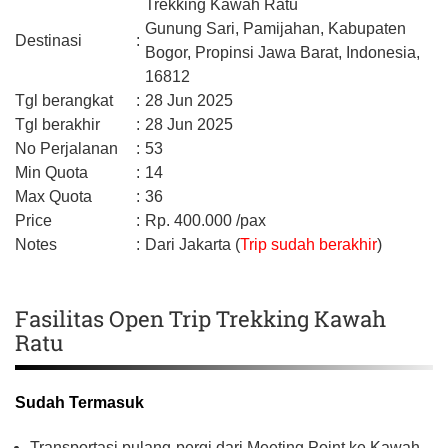
Trekking Kawah Ratu
Gunung Sari, Pamijahan,
Kabupaten
Destinasi
:
Bogor,
Propinsi Jawa Barat,
Indonesia,
16812
Tgl berangkat
:
28 Jun 2025
Tgl berakhir
:
28 Jun 2025
No Perjalanan
:
53
Min Quota
:
14
Max Quota
:
36
Price
:
Rp.
400.000
/pax
Notes
:
Dari Jakarta (
Trip sudah berakhir
)
Fasilitas Open Trip Trekking Kawah
Ratu
Sudah Termasuk
Transportasi pulang-pergi dari Meeting Point ke Kawah