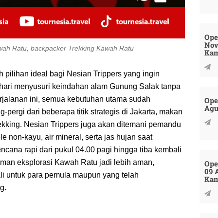
Ope
Nov
awah Ratu, backpacker Trekking Kawah Ratu
Kam
pilihan ideal bagi Nesian Trippers yang ingin
hari menyusuri keindahan alam Gunung Salak tanpa
erjalanan ini, semua kebutuhan utama sudah
Ope
Agu
g-pergi dari beberapa titik strategis di Jakarta, makan
trekking. Nesian Trippers juga akan ditemani pemandu
e non-kayu, air mineral, serta jas hujan saat
ncana rapi dari pukul 04.00 pagi hingga tiba kembali
laman eksplorasi Kawah Ratu jadi lebih aman,
Ope
09 
li untuk para pemula maupun yang telah
Kam
g.