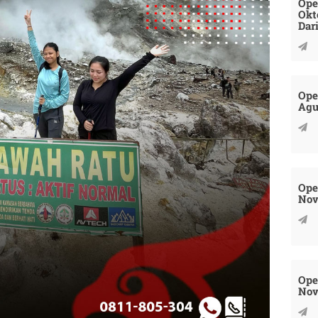
Ope
Okt
Dar
Ope
Agu
Ope
Nov
Ope
Nov