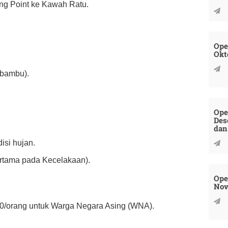
ing Point ke Kawah Ratu.
Ope
Okt
 bambu).
Ope
Des
dan
isi hujan.
ertama pada Kecelakaan).
Ope
Nov
0/orang untuk Warga Negara Asing (WNA).