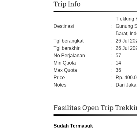
Trip Info
Trekking
Destinasi
:
Gunung S
Barat,
Ind
Tgl berangkat
:
26 Jul 20
Tgl berakhir
:
26 Jul 20
No Perjalanan
:
57
Min Quota
:
14
Max Quota
:
36
Price
:
Rp.
400.
Notes
:
Dari Jakar
Fasilitas Open Trip Trekk
Sudah Termasuk