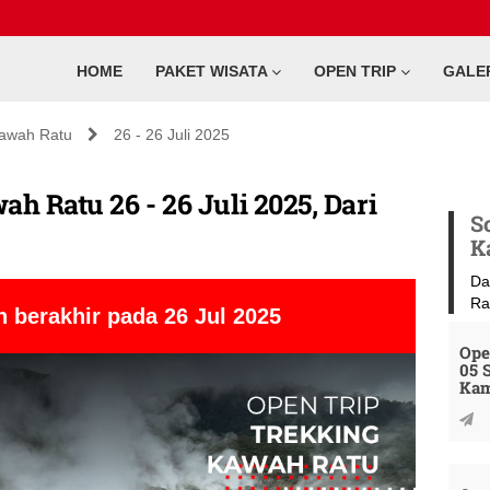
HOME
PAKET WISATA
OPEN TRIP
GALE
Kawah Ratu
26 - 26 Juli 2025
h Ratu 26 - 26 Juli 2025, Dari
S
K
Da
Ra
 berakhir pada 26 Jul 2025
Ope
05 
Kam