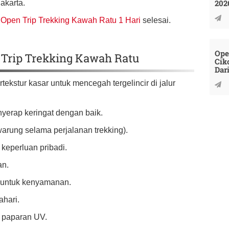
202
akarta.
n
Open Trip Trekking Kawah Ratu 1 Hari
selesai.
Ope
Trip Trekking Kawah Ratu
Cik
Dar
tekstur kasar untuk mencegah tergelincir di jalur
erap keringat dengan baik.
warung selama perjalanan trekking).
keperluan pribadi.
an.
u untuk kenyamanan.
ahari.
i paparan UV.