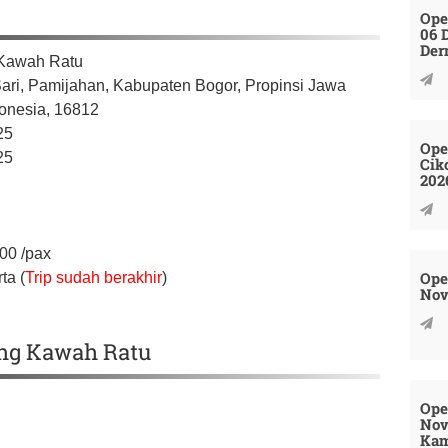
Ope
06 
Der
 Kawah Ratu
ari, Pamijahan,
Kabupaten Bogor,
Propinsi Jawa
onesia,
16812
25
Ope
25
Cik
202
000
/pax
Ope
ta (
Trip sudah berakhir
)
Nov
ing Kawah Ratu
Ope
Nov
Kam