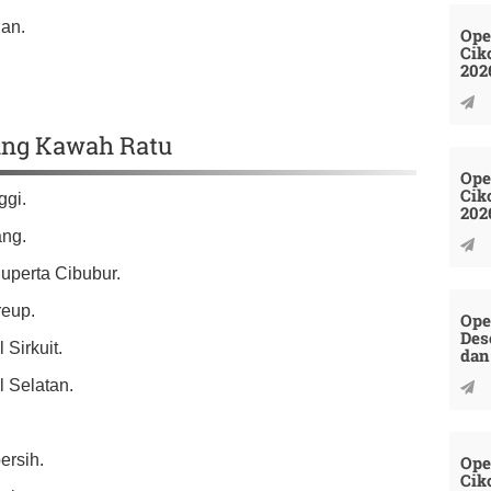
an.
Ope
Cik
202
king Kawah Ratu
Ope
Cik
ggi.
202
ang.
uperta Cibubur.
reup.
Ope
Des
 Sirkuit.
dan
l Selatan.
ersih.
Ope
Cik