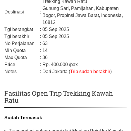
Trekking Kawah Ratu
Gunung Sari, Pamijahan,
Kabupaten
Destinasi
:
Bogor,
Propinsi Jawa Barat,
Indonesia,
16812
Tgl berangkat
:
05 Sep 2025
Tgl berakhir
:
05 Sep 2025
No Perjalanan
:
63
Min Quota
:
14
Max Quota
:
36
Price
:
Rp.
400.000
/pax
Notes
:
Dari Jakarta (
Trip sudah berakhir
)
Fasilitas Open Trip Trekking Kawah
Ratu
Sudah Termasuk
Transportasi pulang-pergi dari Meeting Point ke Kawah