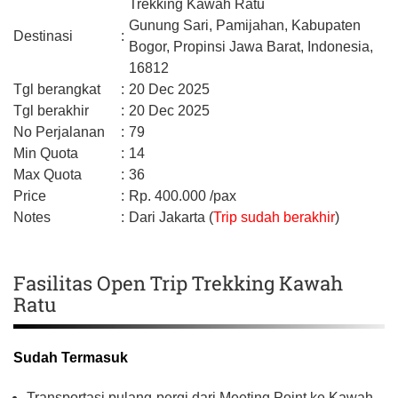
Trekking Kawah Ratu
Gunung Sari, Pamijahan,
Kabupaten
Destinasi
:
Bogor,
Propinsi Jawa Barat,
Indonesia,
16812
Tgl berangkat
:
20 Dec 2025
Tgl berakhir
:
20 Dec 2025
No Perjalanan
:
79
Min Quota
:
14
Max Quota
:
36
Price
:
Rp.
400.000
/pax
Notes
:
Dari Jakarta (
Trip sudah berakhir
)
Fasilitas Open Trip Trekking Kawah
Ratu
Sudah Termasuk
Transportasi pulang-pergi dari Meeting Point ke Kawah