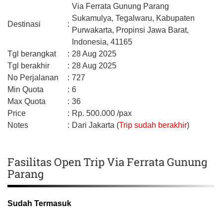
Via Ferrata Gunung Parang
Sukamulya, Tegalwaru,
Kabupaten
Destinasi
:
Purwakarta,
Propinsi Jawa Barat,
Indonesia,
41165
Tgl berangkat
:
28 Aug 2025
Tgl berakhir
:
28 Aug 2025
No Perjalanan
:
727
Min Quota
:
6
Max Quota
:
36
Price
:
Rp.
500.000
/pax
Notes
:
Dari Jakarta (
Trip sudah berakhir
)
Fasilitas Open Trip Via Ferrata Gunung
Parang
Sudah Termasuk