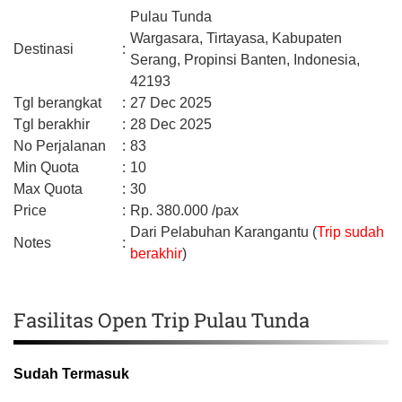
Pulau Tunda
Wargasara, Tirtayasa,
Kabupaten
Destinasi
:
Serang,
Propinsi Banten,
Indonesia,
42193
Tgl berangkat
:
27 Dec 2025
Tgl berakhir
:
28 Dec 2025
No Perjalanan
:
83
Min Quota
:
10
Max Quota
:
30
Price
:
Rp.
380.000
/pax
Dari Pelabuhan Karangantu (
Trip sudah
Notes
:
berakhir
)
Fasilitas Open Trip Pulau Tunda
Sudah Termasuk