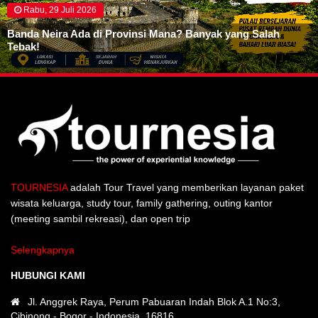
Rabu, 29 Juli 2026
Banda Neira Ada di Provinsi Mana? Banyak yang Salah
Tebak!
TOURNESIA
adalah Tour Travel yang memberikan layanan paket
wisata keluarga, study tour, family gathering, outing kantor
(meeting sambil rekreasi), dan open trip
Selengkapnya
HUBUNGI KAMI
Jl. Anggrek Raya, Perum Pabuaran Indah Blok A.1 No:3,
Cibinong - Bogor - Indonesia. 16816