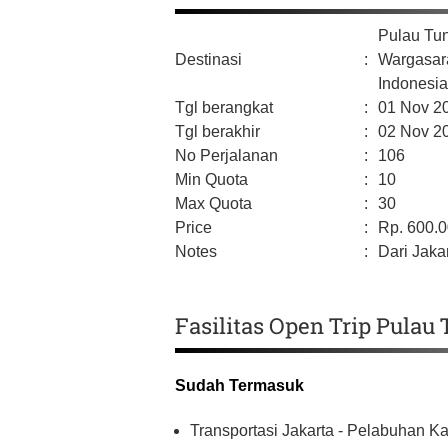
Pulau Tu
Destinasi
:
Wargasara
Indonesi
Tgl berangkat
:
01 Nov 2
Tgl berakhir
:
02 Nov 2
No Perjalanan
:
106
Min Quota
:
10
Max Quota
:
30
Price
:
Rp.
600.
Notes
:
Dari Jakar
Fasilitas Open Trip Pulau
Sudah Termasuk
Transportasi Jakarta - Pelabuhan K