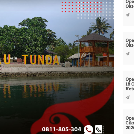
Ope
Okt
Ope
Okt
Ope
18 
Ket
Ope
Cik
202