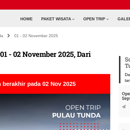
HOME
PAKET WISATA
OPEN TRIP
GALE
da
01 - 02 November 2025
01 - 02 November 2025, Dari
S
T
Da
ta
 berakhir pada 02 Nov 2025
Ope
Sep