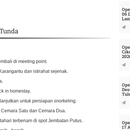
Ope
06 
La
 Tunda
Ope
Cik
202
mbali di meeting point.
Karangantu dan istirahat sejenak.
a.
Ope
Des
ck in homestay.
Tul
anjutkan untuk persiapan snorkeling.
u : Cemara Satu dan Cemara Dua.
tahari terbenam di spot Jembatan Putus.
Ope
17 