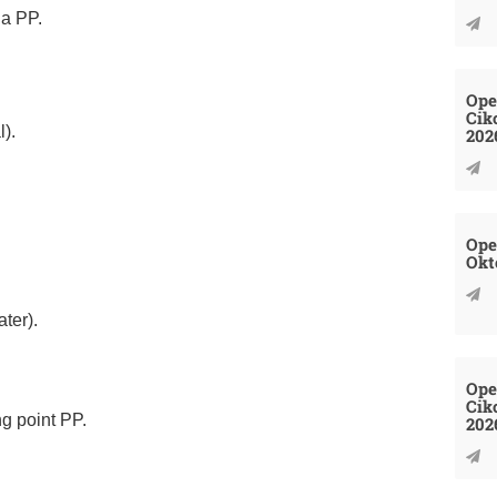
da PP.
Ope
Cik
l).
202
Ope
Okt
ter).
Ope
Cik
ng point PP.
202