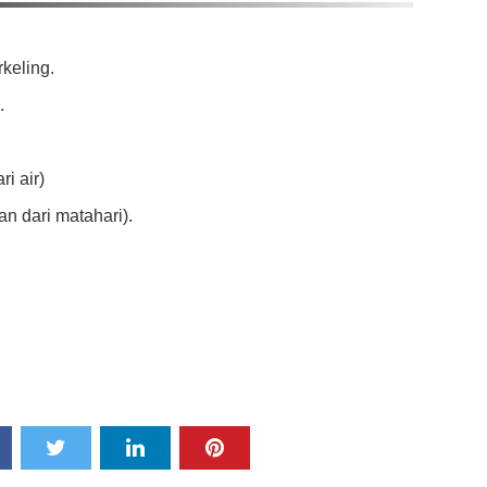
keling.
.
i air)
an dari matahari).