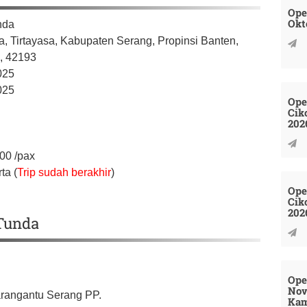
Ope
Okt
nda
, Tirtayasa,
Kabupaten Serang,
Propinsi Banten,
a,
42193
025
025
Ope
Cik
202
000
/pax
ta (
Trip sudah berakhir
)
Ope
Cik
202
 Tunda
Ope
Nov
arangantu Serang PP.
Kam