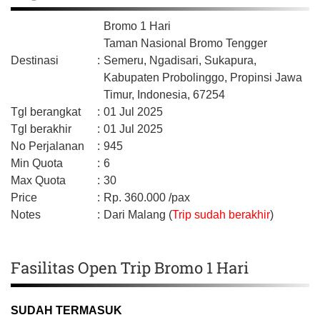
Bromo 1 Hari
Taman Nasional Bromo Tengger
Destinasi
:
Semeru, Ngadisari, Sukapura,
Kabupaten Probolinggo,
Propinsi Jawa
Timur,
Indonesia,
67254
Tgl berangkat
:
01 Jul 2025
Tgl berakhir
:
01 Jul 2025
No Perjalanan
:
945
Min Quota
:
6
Max Quota
:
30
Price
:
Rp.
360.000
/pax
Notes
:
Dari Malang (
Trip sudah berakhir
)
Fasilitas Open Trip Bromo 1 Hari
SUDAH TERMASUK