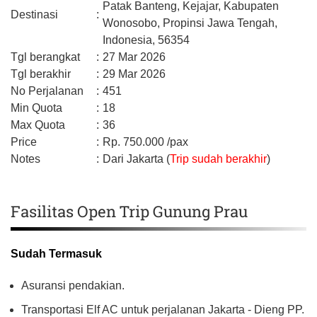
Patak Banteng, Kejajar,
Kabupaten
Destinasi
:
Wonosobo,
Propinsi Jawa Tengah,
Indonesia,
56354
Tgl berangkat
:
27 Mar 2026
Tgl berakhir
:
29 Mar 2026
No Perjalanan
:
451
Min Quota
:
18
Max Quota
:
36
Price
:
Rp.
750.000
/pax
Notes
:
Dari Jakarta (
Trip sudah berakhir
)
Fasilitas Open Trip Gunung Prau
Sudah Termasuk
Asuransi pendakian.
Transportasi Elf AC untuk perjalanan Jakarta - Dieng PP.