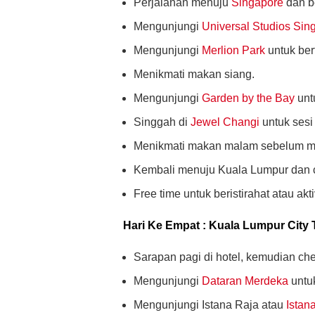
Perjalanan menuju
Singapore
dan b
Mengunjungi
Universal Studios Sin
Mengunjungi
Merlion Park
untuk berf
Menikmati makan siang.
Mengunjungi
Garden by the Bay
untu
Singgah di
Jewel Changi
untuk sesi 
Menikmati makan malam sebelum me
Kembali menuju Kuala Lumpur dan ch
Free time untuk beristirahat atau akti
Hari Ke Empat : Kuala Lumpur City 
Sarapan pagi di hotel, kemudian chec
Mengunjungi
Dataran Merdeka
untuk
Mengunjungi Istana Raja atau
Istan