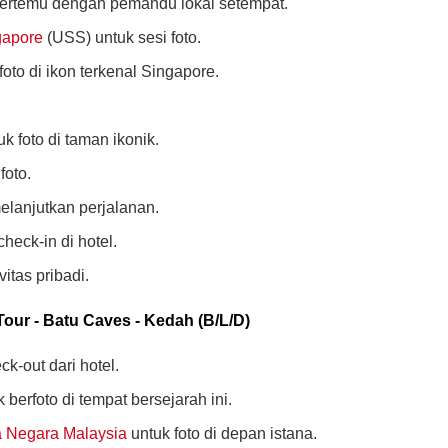
ertemu dengan pemandu lokal setempat.
gapore
(USS) untuk sesi foto.
oto di ikon terkenal Singapore.
k foto di taman ikonik.
foto.
lanjutkan perjalanan.
eck-in di hotel.
vitas pribadi.
Tour - Batu Caves - Kedah (B/L/D)
k-out dari hotel.
 berfoto di tempat bersejarah ini.
a Negara Malaysia
untuk foto di depan istana.