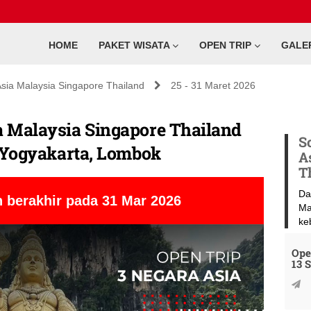
HOME
PAKET WISATA
OPEN TRIP
GALE
sia Malaysia Singapore Thailand
25 - 31 Maret 2026
a Malaysia Singapore Thailand
S
i Yogyakarta, Lombok
A
T
Da
 berakhir pada 31 Mar 2026
Ma
ke
Ope
13 