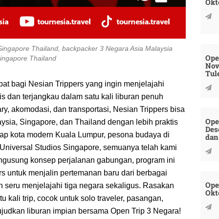
Okt
 Singapore Thailand, backpacker 3 Negara Asia Malaysia
Ope
ingapore Thailand
Nov
Tul
pat bagi Nesian Trippers yang ingin menjelajahi
s dan terjangkau dalam satu kali liburan penuh
ry, akomodasi, dan transportasi, Nesian Trippers bisa
Ope
sia, Singapore, dan Thailand dengan lebih praktis
Des
ap kota modern Kuala Lumpur, pesona budaya di
dan
i Universal Studios Singapore, semuanya telah kami
engusung konsep perjalanan gabungan, program ini
s untuk menjalin pertemanan baru dari berbagai
Ope
 seru menjelajahi tiga negara sekaligus. Rasakan
Okt
u kali trip, cocok untuk solo traveler, pasangan,
judkan liburan impian bersama Open Trip 3 Negara!