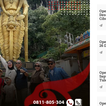
Ope
Des
Cib
Ope
26 
Ope
Sep
Tul
Ope