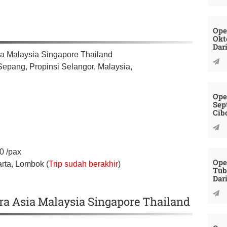
Ope
Okt
Dar
a Malaysia Singapore Thailand
Sepang,
Propinsi Selangor,
Malaysia,
Ope
Sep
Cib
00
/pax
Ope
rta, Lombok (
Trip sudah berakhir
)
Tub
Dar
ara Asia Malaysia Singapore Thailand