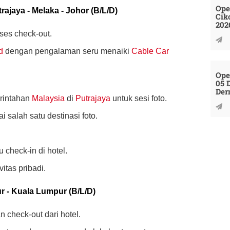
Ope
rajaya - Melaka - Johor (B/L/D)
Cik
202
ses check-out.
d
dengan pengalaman seru menaiki
Cable Car
Ope
05 
Der
rintahan
Malaysia
di
Putrajaya
untuk sesi foto.
 salah satu destinasi foto.
lu check-in di hotel.
vitas pribadi.
ur - Kuala Lumpur (B/L/D)
n check-out dari hotel.