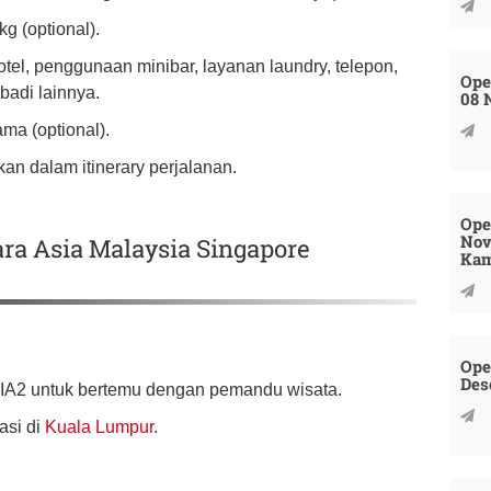
g (optional).
otel, penggunaan minibar, layanan laundry, telepon,
Ope
badi lainnya.
08 
ma (optional).
kan dalam itinerary perjalanan.
Ope
Nov
ara Asia Malaysia Singapore
Kam
Ope
Des
LIA2 untuk bertemu dengan pemandu wisata.
asi di
Kuala Lumpur
.