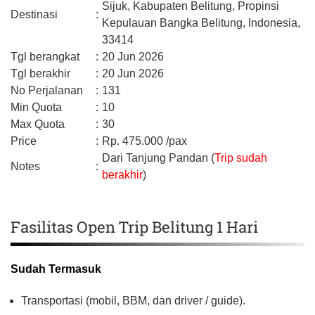
Sijuk,
Kabupaten Belitung,
Propinsi
Destinasi
:
Kepulauan Bangka Belitung,
Indonesia,
33414
Tgl berangkat
:
20 Jun 2026
Tgl berakhir
:
20 Jun 2026
No Perjalanan
:
131
Min Quota
:
10
Max Quota
:
30
Price
:
Rp.
475.000
/pax
Dari Tanjung Pandan (
Trip sudah
Notes
:
berakhir
)
Fasilitas Open Trip Belitung 1 Hari
Sudah Termasuk
Transportasi (mobil, BBM, dan driver / guide).