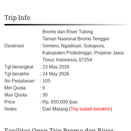
Trip Info
Bromo dan River Tubing
Taman Nasional Bromo Tengger
Destinasi
:
Semeru, Ngadisari, Sukapura,
Kabupaten Probolinggo,
Propinsi Jawa
Timur,
Indonesia,
67254
Tgl berangkat
:
23 May 2026
Tgl berakhir
:
24 May 2026
No Perjalanan
:
105
Min Quota
:
6
Max Quota
:
30
Price
:
Rp.
650.000
/pax
Notes
:
Dari Malang (
Trip sudah berakhir
)
Fasilitas Open Trip Bromo dan River