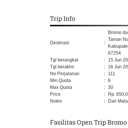
Trip Info
Bromo da
Taman Na
Destinasi
:
Kabupate
67254
Tgl berangkat
:
15 Jun 2
Tgl berakhir
:
16 Jun 2
No Perjalanan
:
111
Min Quota
:
6
Max Quota
:
30
Price
:
Rp.
650.
Notes
:
Dari Mala
Fasilitas Open Trip Bromo