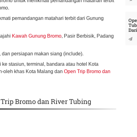
Bromo untuk menikmati pemandangan matahari terbit
omo.
kmati pemandangan matahari terbit dari Gunung
Ope
Tub
Dar
lajahi
Kawah Gunung Bromo
, Pasir Berbisik, Padang
, dan persiapan makan siang (include).
ke stasiun, terminal, bandara atau hotel Kota
eh-oleh khas Kota Malang dan
Open Trip Bromo dan
Trip Bromo dan River Tubing
.