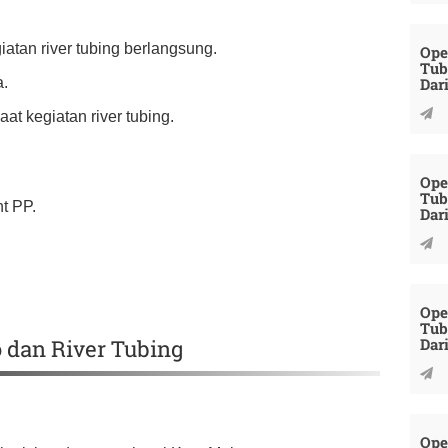
atan river tubing berlangsung.
Ope
Tub
Dar
a.
at kegiatan river tubing.
Ope
Tub
t PP.
Dar
Ope
Tub
Dar
 dan River Tubing
Ope