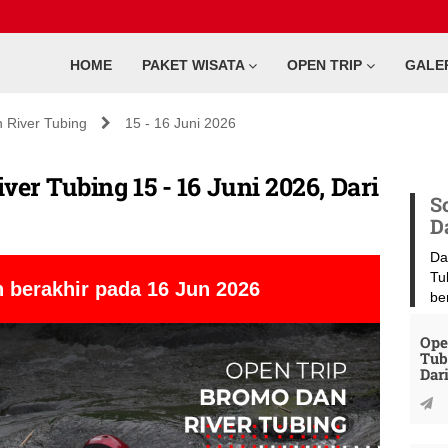
HOME
PAKET WISATA
OPEN TRIP
GALE
 River Tubing
15 - 16 Juni 2026
er Tubing 15 - 16 Juni 2026, Dari
S
D
Da
Tu
 berakhir pada 16 Jun 2026
be
Ope
Tub
Dar