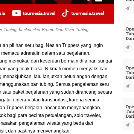
Ope
er Tubing, backpacker Bromo Dan River Tubing
Tub
Dar
ah pilihan seru bagi Nesian Trippers yang ingin
 memacu adrenalin dalam satu perjalanan.
ang memukau dan keseruan bermain di aliran sungai
Ope
buran yang tidak biasa. Nikmati momen menyaksikan
Tub
ng menakjubkan, lalu lanjutkan petualangan dengan
Dar
i menggunakan ban tubing. Semua pengalaman seru
m satu paket perjalanan yang sudah dirancang secara
ngatur itinerary atau transportasi, karena semua
Ope
an Trippers berjalan lancar dan menyenangkan.
Tub
k bagi para pecinta petualangan, solo traveler,
Dar
erasakan pengalaman wisata yang beda dari
isir, dan pastinya menyenangkan.