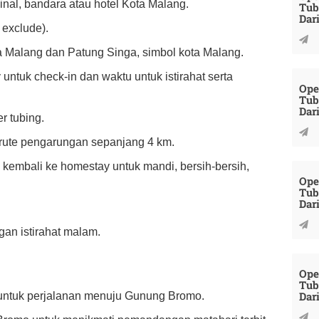
inal, bandara atau hotel Kota Malang.
Tub
Dar
 exclude).
ta Malang dan Patung Singa, simbol kota Malang.
untuk check-in dan waktu untuk istirahat serta
Ope
Tub
Dar
r tubing.
an rute pengarungan sepanjang 4 km.
g, kembali ke homestay untuk mandi, bersih-bersih,
Ope
Tub
Dar
ngan istirahat malam.
Ope
Tub
Dar
 untuk perjalanan menuju Gunung Bromo.