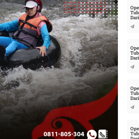
Ope
Tub
Dar
Ope
Tub
Dar
Ope
Tub
Dar
Ope
Tub
Dar