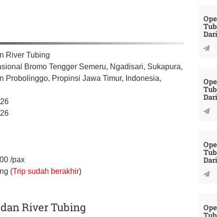
Ope
Tub
Dar
n River Tubing
sional Bromo Tengger Semeru, Ngadisari, Sukapura,
n Probolinggo,
Propinsi Jawa Timur,
Indonesia,
Ope
Tub
Dar
026
026
Ope
Tub
Dar
000
/pax
ng (
Trip sudah berakhir
)
 dan River Tubing
Ope
Tub